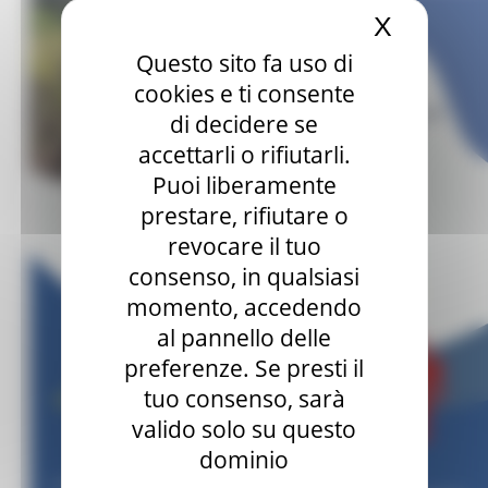
X
Nascond
Questo sito fa uso di
cookies e ti consente
di decidere se
accettarli o rifiutarli.
Puoi liberamente
prestare, rifiutare o
revocare il tuo
consenso, in qualsiasi
momento, accedendo
al pannello delle
preferenze. Se presti il
tuo consenso, sarà
valido solo su questo
dominio