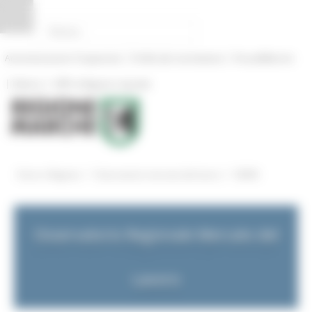
Pannello di gestione dei cookies
|
|
Amministrazione Trasparente
Profilo del committente
ProcediMarche
|
|
Rubrica
URP: la Regione risponde
/
/
Entra in Regione
Osservatorio mercato del lavoro
NEWS
Osservatorio Regionale Mercato del
Lavoro