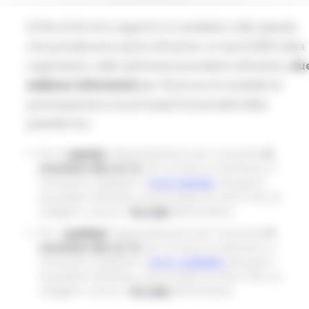
Al fine di fornire supporto ai candidati e alle aziende
che prenderanno parte all'evento, la rete EURES Italia
organizzerà, nelle settimane precedenti all'evento,
du
webinar informativi
per illustrare le modalità di
partecipazione e le principali funzionalità della
piattaforma.
Per le
aziende
, l’appuntamento è per il prossimo
8
novembre alle ore 16
. Per iscriversi al seminario, è
necessario compilare il
Form aziende
. Nei giorni
precedenti all’evento, verrà inviato via mail il link cui
collegarti. Scarica il
Qr code
dell'Iniziativa
Per i
candidati
, l’appuntamento è per il prossimo
9
novembre alle ore 16
. Per iscriversi al seminario, è
necessario compilare il
Form_candidati.
Nei giorni
precedenti all’evento, verrà inviato via mail il link cui
collegarti. Scarica il
Qr code
dell'Iniziativa