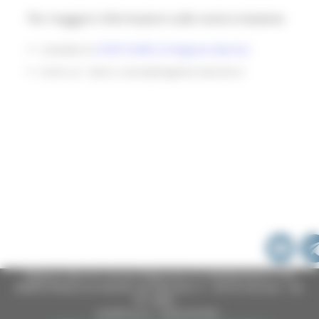
Per maggiori informazioni sulle nostre iniziative:
Contatta lo
STAFF EURES di Regione Marche
Scrivi un mail a: eures@regione.marche.it
Regione Marche Giunta Regionale (CF 80008630420 P.IVA
00481070423) via Gentile da Fabriano, 9 - 60125 Ancona - tel.
071.8061
casella p.e.c. istituzionale :