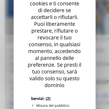
cookies e ti consente
di decidere se
accettarli o rifiutarli.
Puoi liberamente
prestare, rifiutare o
revocare il tuo
consenso, in qualsiasi
La rete EURES Italia organizza due eventi informativi
momento, accedendo
per supportare aziende e candidati che
al pannello delle
parteciperanno, il prossimo 24 novembre, alla settim
preferenze. Se presti il
edizione dell’evento di reclutamento on line
tuo consenso, sarà
valido solo su questo
Si svolgerà il prossimo
24 novembre (10,00 -16,00 CET
dominio
nell’ambito degli European Job Days - la settima
edizione di
EURES Italy for Employers' day 2023 - 7th
Servizi:
(2)
edition Skills at work
,
l'evento di reclutamento on li
Misura del pubblico