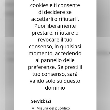
cookies e ti consente
LINK UTILI
di decidere se
CONTATTI
accettarli o rifiutarli.
Puoi liberamente
prestare, rifiutare o
revocare il tuo
consenso, in qualsiasi
GIOVEDÌ 2 NOVEMBRE 2023 11:10
momento, accedendo
IL COLLOCAMENTO MIRATO COME FORMA DI TUTEL
PER IL LAVORATORE FRAGILE
al pannello delle
preferenze. Se presti il
Centri Impiego
20 views
tuo consenso, sarà
valido solo su questo
Torna alle NEWS
dominio
Servizi:
(2)
Misura del pubblico