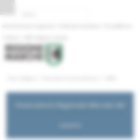
Pannello di gestione dei cookies
|
|
Amministrazione Trasparente
Profilo del committente
ProcediMarche
|
|
Rubrica
URP: la Regione risponde
/
/
Entra in Regione
Osservatorio mercato del lavoro
NEWS
Osservatorio Regionale Mercato del
Lavoro