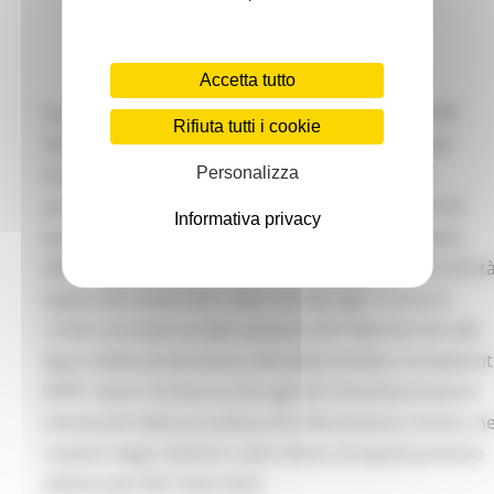
Accetta tutto
l’evento formativo rientra nel Programma del PRP
Rifiuta tutti i cookie
2020-2025 PP06 “Piano mirato di prevenzione per
lavoratori precari e/o con contratti Atipici” con
Personalizza
particolare riguardo a soluzioni per fronteggiare le
Informativa privacy
barriere linguistiche, degli handicap fisici e psichici,
della marginalità sociale e occupazionale, delle criticit
legate alla maternità e alla cura dei figli. Il corso è
rivolto sia al personale sanitario AST Marche che alle
figure della prevenzione aziendale (medico competenti
RSPP, datori di lavoro) che agli altri Enti/Associazioni
interessati dalle procedure di collocamento mirato, ne
rispetto degli obiettivi e del criterio di equità previsto
dall’attuale PRP 2020-2025.