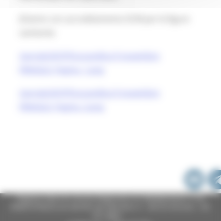
(Evento con accreditamento ECM per le figure
sanitarie)
/portals/0/CPI/Locandina 9 novembre
FRAGILI2_Pagina_1.png
/portals/0/CPI/Locandina 9 novembre
FRAGILI2_Pagina_2.png
Regione Marche Giunta Regionale (CF 80008630420 P.IVA
00481070423) via Gentile da Fabriano, 9 - 60125 Ancona - tel.
071.8061