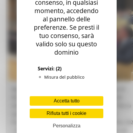
consenso, in qualsiasi
momento, accedendo
al pannello delle
preferenze. Se presti il
tuo consenso, sarà
valido solo su questo
dominio
Servizi:
(2)
Misura del pubblico
Questa mattina, al Ridotto del Teatro delle Muse di
Ancona, si è svolto l’incontro di presentazione dei
Accetta tutto
risultati e sulle prospettive future della misura “Borsa
Rifiuta tutti i cookie
Lavoro”, attuata dalla Regione Marche grazie al
Programma regionale Fondo sociale europeo Plus 20
Personalizza
– 2027, con una dotazione di 13,4 milioni di euro nel