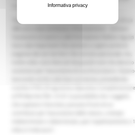
Informativa privacy
triennio 2023-2025.
“Sono pervenute 744 domande di borse lavoro, di cui
288 sono state ammesse a finanziamento - dichiara
l’assessore al Lavoro e alla Formazione Stefano Aguzzi 
Sono dati importanti che servono a capire anche le
esigenze dei vari territori che cercano personale, ma,
molte volte, sono bloccati dai grandi costi che devono
sostenere per l’assunzione di una forza lavoro. Stiamo
lavorando anche sulla fase successiva, prevedendo,
tramite il POC (Programma Operativo Complementare
al PR Marche FSE+ 21/27, la possibilità che i soggetti,
che ospitano il borsista, possano fruire di un
contributo per l’assunzione dello stesso, a tempo
indeterminato o determinato, pari rispettivamente a 
mila e 5 mila euro”.