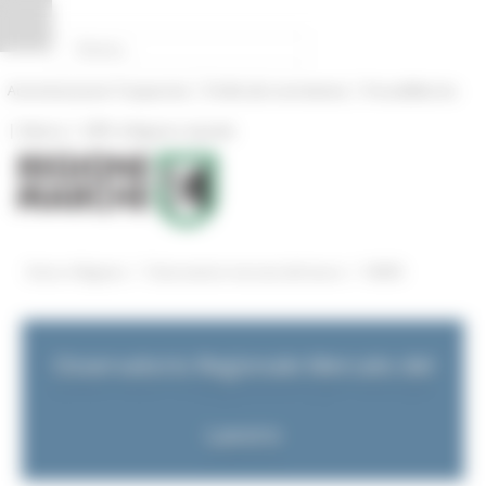
Pannello di gestione dei cookies
|
|
Amministrazione Trasparente
Profilo del committente
ProcediMarche
|
|
Rubrica
URP: la Regione risponde
/
/
Entra in Regione
Osservatorio mercato del lavoro
NEWS
Osservatorio Regionale Mercato del
Lavoro