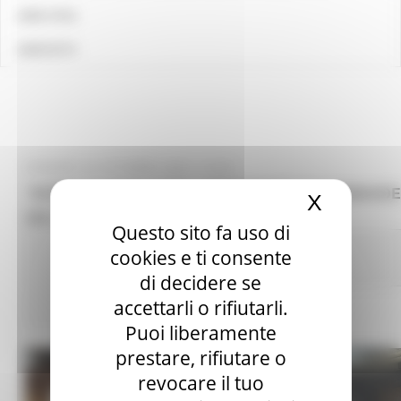
LINK UTILI
CONTATTI
VENERDÌ 20 OTTOBRE 2023 14:22
“BORSA LAVORO” FSE+: PERVENUTE 744 DOMANDE
X
Nascond
288 AMMESSE AL FINANZIAMENTO
Questo sito fa uso di
Comunicati stampa
Centri Impiego
In primo
cookies e ti consente
piano
Lavoro Formazione professionale
di decidere se
accettarli o rifiutarli.
164 views
Torna alle NEWS
Puoi liberamente
prestare, rifiutare o
revocare il tuo