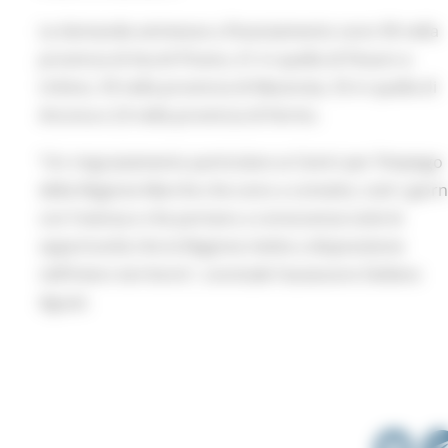
Le domande ammesse a finanziamento sono 90 nella
provincia di Ascoli Piceno, 61 in quella di Pesaro e
Urbino, 59 nella provincia di Macerata, 55 in quella di
Ancona e 23 nella provincia di Fermo.
“Un ringraziamento particolare ai Centri per l’Impiego
della Regione Marche che sono a contatto, tutti i giorn
con l’utenza e che portano a conoscenza tutte le
opportunità che la Regione mette a disposizione
nell’intero territorio”, conclude l’assessore Stefano
Aguzzi.