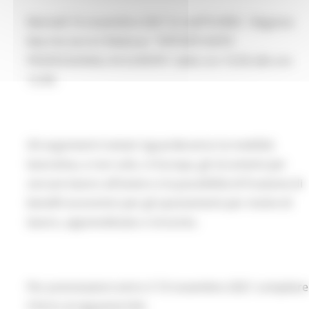
Martedì 16 novembre 2021 lo staff EURES - Regione
Marche terrà il Webinar "OPPORTUNITÀ
PROFESSIONALI IN EUROPA" dalle ore 10.00 alle ore
12.00.
Gli argomenti trattati riguarderanno la mobilità
lavorativa, e non solo, in Europa, gli strumenti per
cercare lavoro all'estero e la possibilità di fruizione di
benefit economici per gli spostamenti per motivi di
lavoro, apprendistato o tirocinio.
Per prenotazioni entro il 10 novembre 2021 compilare
il form al seguente link: