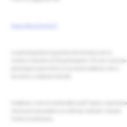
https://bit.ly/3ocGLTC
La partecipazione è gratuita ed ammessa ad un
numero massimo di 20 partecipanti. Chi non riuscisse
partecipare potrà farlo ai successivi webinar che si
terranno a cadenza mensile.
Il webinar si terrà tramite Microsoft Teams, è pertant
necessario possedere un indirizzo mail per ricevere
l'invito al seminario.