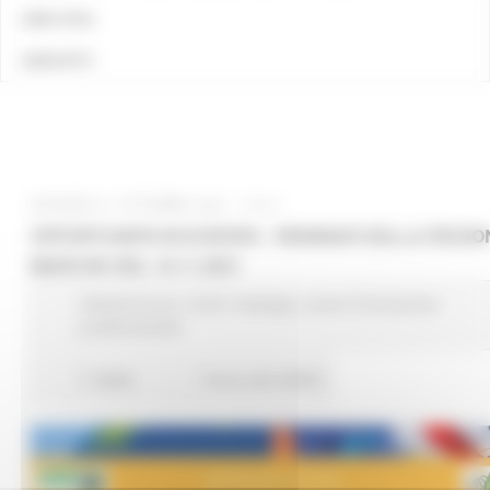
LINK UTILI
CONTATTI
GIOVEDÌ 21 OTTOBRE 2021 15:41
OPPORTUNITÀ IN EUROPA - WEBINAR DELLA REGIO
MARCHE DEL 16.11.2021
Attività Eures
Centri Impiego
Lavoro Formazione
professionale
7 views
Torna alle NEWS