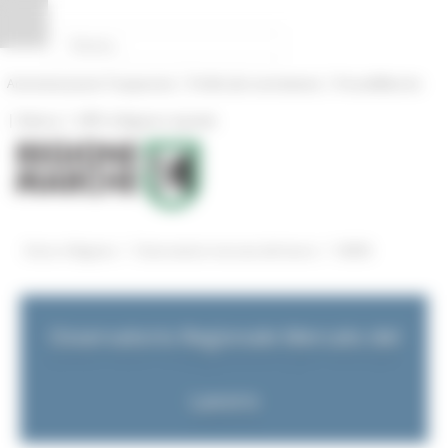
Pannello di gestione dei cookies
|
|
Amministrazione Trasparente
Profilo del committente
ProcediMarche
|
|
Rubrica
URP: la Regione risponde
/
/
Entra in Regione
Osservatorio mercato del lavoro
NEWS
Osservatorio Regionale Mercato del
Lavoro