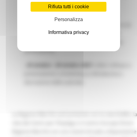
Macerata;
Rifiuta tutti i cookie
- 18 ottobre - 22 ottobre 2021
:
workshop
Personalizza
aziendali (presentazioni della durata max di 20
Informativa privacy
minuti in cui l’azienda avrà la possibilità di
presentarsi e rispondere alle domande dei
partecipanti);
- 25 ottobre - 29 ottobre 2021
:
video colloqui a
prenotazione ( scheduling su Almalaurea a
discrezione delle aziende).
La Regione Marche sarà presente con la rete EURES, l
rete dei Centri per l’Impiego e il centro Europe Direct
Regione Marche con uno stand virtuale a disposizione