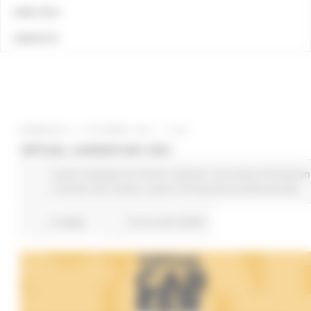
LINK UTILI
CONTATTI
DOMENICA 17 OTTOBRE 2021 17:38
VIRTUAL CAREER DAY 2021
Centri Impiego
EU Direct
Giovani
Istruzione Formazion
e Diritto allo studio
Lavoro Formazione professionale
6 views
Torna alle NEWS