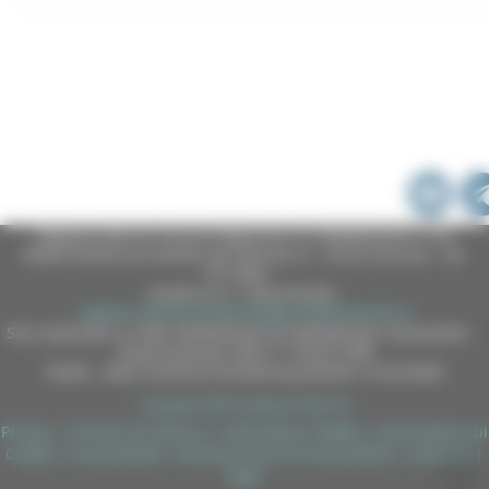
Regione Marche Giunta Regionale (CF 80008630420 P.IVA
00481070423) via Gentile da Fabriano, 9 - 60125 Ancona - tel.
071.8061
casella p.e.c. istituzionale :
regione.marche.protocollogiunta@emarche.it
Sito realizzato su CMS DotNetNuke by DotNetNuke Corporation
Autorizzazione SIAE n° 1225/I/1298
DUNS - Data Universal Numbering System: 514216030
Copyright 2026 by Regione Marche
Privacy
|
Termini Di Utilizzo
|
Informativa TEAMS
|
Informativa sui
Cookie
|
Accessibilità
|
Dichiarazione di Accessibilità
|
Sitemap
|
Login