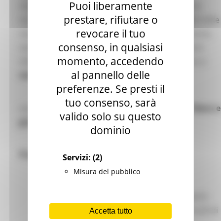
Puoi liberamente
modalità
VIRTUALE
; studenti e laureati potranno
prestare, rifiutare o
incontrare e dialogare ONLINE con i responsabili delle
revocare il tuo
risorse umane delle principali aziende del territorio,
consenso, in qualsiasi
sostenere
video colloqui individuali
, raccogliere
momento, accedendo
informazioni su imprese e vacancy e partecipare a
al pannello delle
workshop aziendali
.
preferenze. Se presti il
tuo consenso, sarà
La partecipazione al Virtual Career Day 2021 è
libera e
valido solo su questo
gratuita
, previa registrazione.
dominio
Programma dell'evento
Servizi:
(2)
Misura del pubblico
​-
Fino al 22 ottobre 2021
:
registrazioni aperte
a studenti e laureati dell'Università degli studi di
Accetta tutto