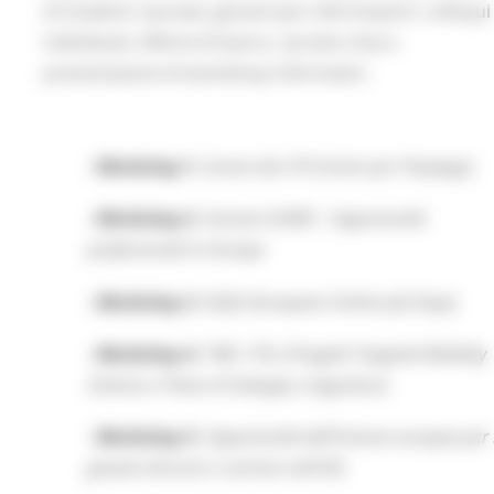
di studenti, laureati, giovani per informazioni, colloqui
individuali, offerte di lavoro, servizio chat e
presentazione di workshop informativi:
- Workshop 1.
Servizi dei CPI (Centri per l’Impiego)
- Workshop 2.
Servizio EURES - Opportunità
professionali in Europa
- Workshop 3
. EOJD (European Online Job Days)
- Workshop 4.
TMS / PSL (Progetti Targeted Mobility
Scheme e Piano di Sviluppo Linguistico)
- Workshop 5.
Opportunità dell’Unione europea per 
giovani (tirocini e carriera nell’UE)