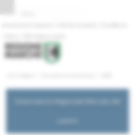
Pannello di gestione dei cookies
|
|
Amministrazione Trasparente
Profilo del committente
ProcediMarche
|
|
Rubrica
URP: la Regione risponde
/
/
Entra in Regione
Osservatorio mercato del lavoro
NEWS
Osservatorio Regionale Mercato del
Lavoro