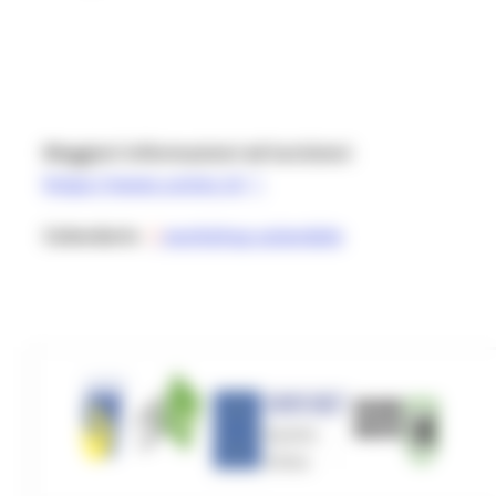
Maggiori informazioni ed iscrizioni
:
https://www.unimc.it/
Calendario
workshop aziendale