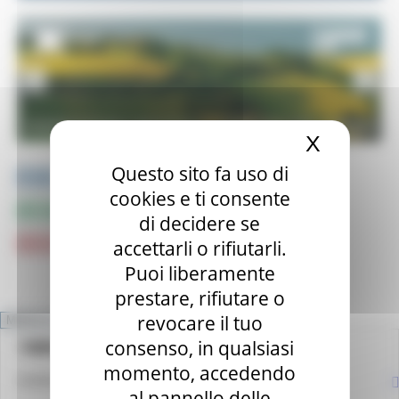
X
Nascond
Questo sito fa uso di
PUBBLICAZIONI e STUDI
cookies e ti consente
INFOGRAFICA
di decidere se
accettarli o rifiutarli.
CRUSCOTTI INTERATTIVI e TOP DATA
Puoi liberamente
prestare, rifiutare o
revocare il tuo
MENU & Contatti
NEWS
consenso, in qualsiasi
HOME
momento, accedendo
OSSERVATORIO REGIONALE DEL MERCATO DEL LAVORO
al pannello delle