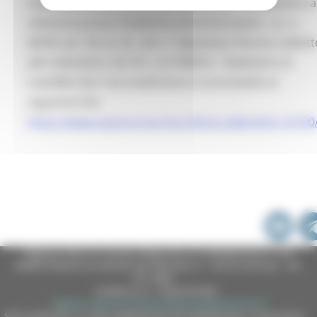
candidature ammesse o pervenute per l'avviamento a
selezione presso Pubbliche Amministrazioni – (L. n.
68/99, art. 18, co. 2) – di n. 1 Operatore Tecnico addett
allo stabulario, Cat. B.1, c/o l’INRCA – Stabulario di
Castelferretti. Il procedimento è consultabile al
seguente link:
https://www.regione.marche.it/RicercaBandi/id_32790
Regione Marche Giunta Regionale (CF 80008630420 P.IVA
00481070423) via Gentile da Fabriano, 9 - 60125 Ancona - tel.
071.8061
casella p.e.c. istituzionale :
regione.marche.protocollogiunta@emarche.it
Sito realizzato su CMS DotNetNuke by DotNetNuke Corporation