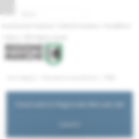
Pannello di gestione dei cookies
|
|
Amministrazione Trasparente
Profilo del committente
ProcediMarche
|
|
Rubrica
URP: la Regione risponde
/
/
Entra in Regione
Osservatorio mercato del lavoro
NEWS
Osservatorio Regionale Mercato del
Lavoro