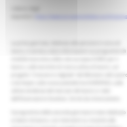
L’elenco degli
espositori:
https://www.europeanjobdays.eu/it/taxon
La prima giornata, dedicata alle persone in cerca di
lavoro, è servita a dare informazioni sui programmi di
mobilità lavorativa della rete europea EURES per il
lavoro, sulle tecniche di ricerca attiva di lavoro, sul
progetto "Crescere in digitale" del Ministero del Lavor
e da Anpal, sulla nuova piattaforma EUROPASS, sulle
ultime tendenze del mercato del lavoro e i dati
dell’Osservatorio Excelsior, forniti da Unioncamere.
Il programma della seconda giornata è stato dedicato
ai datori di lavoro, con interventi su: incentivi alle