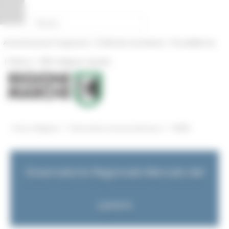
Pannello di gestione dei cookies
|
|
Amministrazione Trasparente
Profilo del committente
ProcediMarche
|
|
Rubrica
URP: la Regione risponde
/
/
Entra in Regione
Osservatorio mercato del lavoro
NEWS
Osservatorio Regionale Mercato del
Lavoro