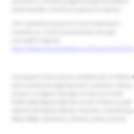
assunzioni e contratti, progetti europei di mobilità e
relativi benefits, incentivi europei per le imprese.
Tutti i workshop saranno di nuovo fruibili dal 23
novembre p.v. (tutte le presentazioni sono già
scaricabili) in Agenda:
https://www.europeanjobdays.eu/it/taxonomy/term/
I partecipanti hanno potuto candidarsi per le offerte d
lavoro presentate dagli Espositori, sostenere colloqui
di lavoro su Skype e interagire on line con lo Staff
EURES della Regione Marche e di altri 9 Paesi europei
aderenti all’iniziativa (Olanda, Finlandia, Lussemburgo,
Malta, Belgio, Danimarca, Slovenia, Svezia, Austria).