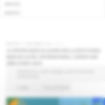
LINK UTILI
CONTATTI
MARTEDÌ 17 NOVEMBRE 2020 17:11
LE OPPORTUNITÀ DI LAVORO DELLA RETE EURES
MARCHE OLTRE L’INTERNATIONAL CAREER AND
EMPLOYERS’ DAYS
Attività Eures
Centri Impiego
Lavoro Formazione
professionale
8 views
Torna alle NEWS