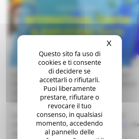
X
Nascond
Questo sito fa uso di
cookies e ti consente
di decidere se
Si è concluso l’International Career and Employers’
accettarli o rifiutarli.
Days, l’evento nazionale organizzato in concomitanza
Puoi liberamente
con la settimana europea delle competenze
prestare, rifiutare o
professionali.
revocare il tuo
consenso, in qualsiasi
Un’edizione integralmente digitale, svoltasi sulla
momento, accedendo
piattaforma europea
www.europeanjobdays.eu
, all
al pannello delle
pagina: