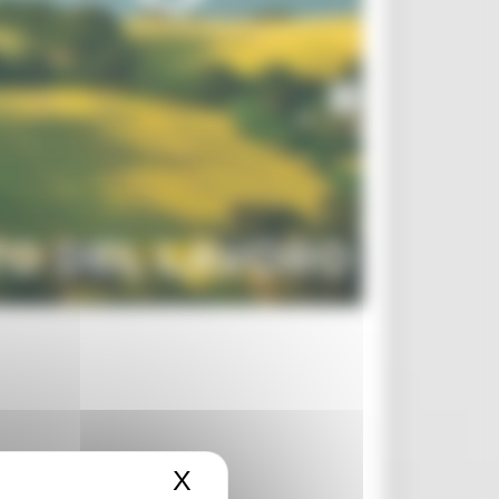
X
Nascondi il banner dei c