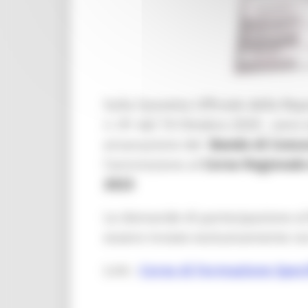
Sulla Gazzetta Ufficiale della Rep
n. 81 del 16 Ottobre 2020 , sono st
emanazione del
Bando di Conco
l'ammissione al
Corso Regionale
2023
Le domande di partecipazione al
essere inviate esclusivamente v
Link :
Corso di Formazione Speci