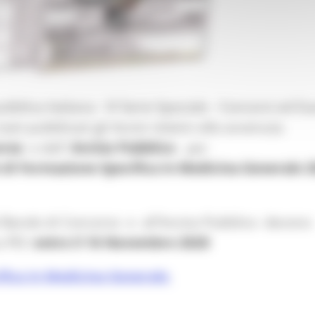
ubblica Italiana - IV Serie Speciale - Concorsi ed E
ati pubblicati gli Avvisi relativi alla avvenuta
rso
e dell'
Avviso Pubblico
per
 di Formazione Specifica in Medicina Generale 2
 Bando di Concorso e all'Avviso Pubblico devono
ia PEC
entro il 16 Novembre 2020
fica in Medicina Generale