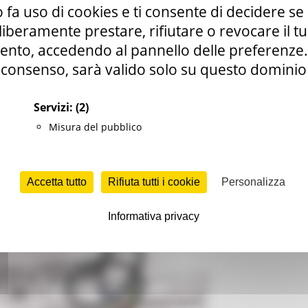
 fa uso di cookies e ti consente di decidere se 
i liberamente prestare, rifiutare o revocare il 
nto, accedendo al pannello delle preferenze. S
consenso, sarà valido solo su questo dominio
Servizi:
(2)
Misura del pubblico
viso Pubblico per l'ammissione al Corso di
na Generale 2020-2023. Pubblicazione sulla
Accetta tutto
Rifiuta tutti i cookie
Personalizza
alute
19 views
Torna alle NEWS
Informativa privacy