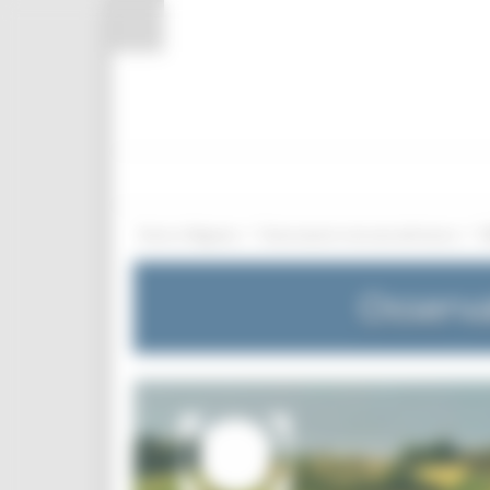
Pannello di gestione dei cookies
/
/
Entra in Regione
Osservatorio mercato del lavoro
Osserva