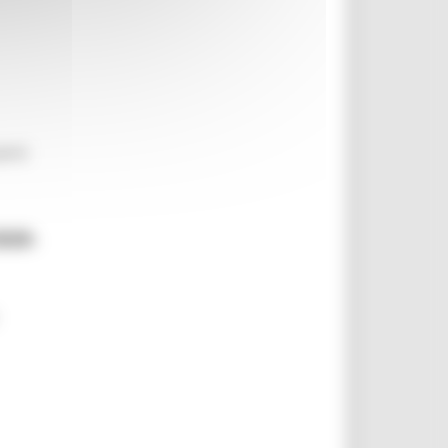
sami
020-