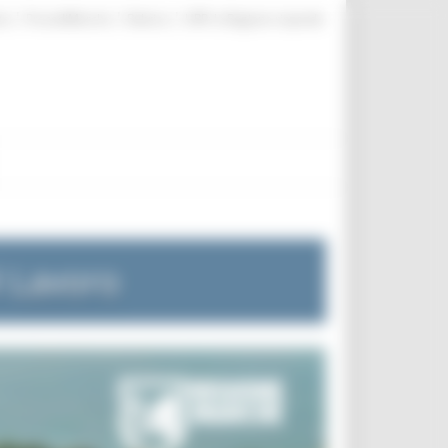
|
|
|
te
ProcediMarche
Rubrica
URP: la Regione risponde
l Lavoro