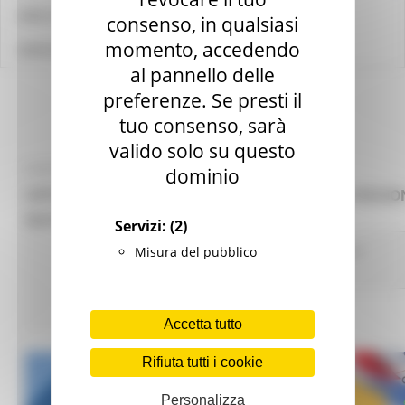
LINK UTILI
consenso, in qualsiasi
momento, accedendo
CONTATTI
al pannello delle
preferenze. Se presti il
tuo consenso, sarà
valido solo su questo
SABATO 17 OTTOBRE 2020 17:39
dominio
OPPORTUNITÀ IN EUROPA - WEBINAR DELLA REGIO
MARCHE
Servizi:
(2)
Attività Eures
Centri Impiego
Lavoro Formazione
Misura del pubblico
professionale
5 views
Torna alle NEWS
Accetta tutto
Rifiuta tutti i cookie
Personalizza