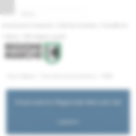
Pannello di gestione dei cookies
|
|
Amministrazione Trasparente
Profilo del committente
ProcediMarche
|
|
Rubrica
URP: la Regione risponde
/
/
Entra in Regione
Osservatorio mercato del lavoro
NEWS
Osservatorio Regionale Mercato del
Lavoro