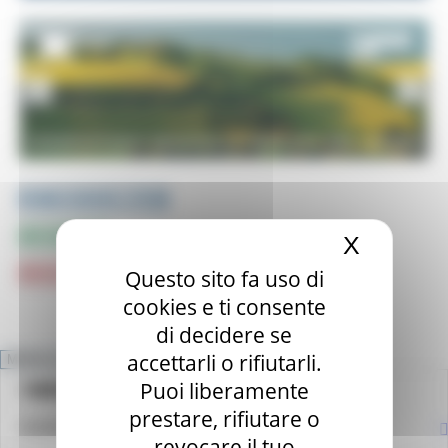
PUBBLICAZIONI e STUDI
INFOGRAFICA
X
Nascond
Questo sito fa uso di
CRUSCOTTI INTERATTIVI e TOP DATA
cookies e ti consente
di decidere se
accettarli o rifiutarli.
MENU & Contatti
NEWS
Puoi liberamente
HOME
prestare, rifiutare o
OSSERVATORIO REGIONALE DEL MERCATO DEL LAVORO
revocare il tuo