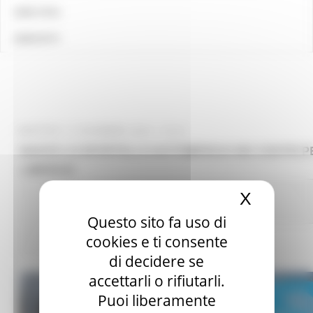
LINK UTILI
CONTATTI
MARTEDÌ 17 DICEMBRE 2024 13:21
NASCE LO SPORTELLO AUTOIMPIEGO NEI CENTRI P
L’IMPIEGO
Comunicati stampa
Centri Impiego
In primo
X
Nascond
piano
Lavoro Formazione professionale
Questo sito fa uso di
cookies e ti consente
152 views
Torna alle NEWS
di decidere se
accettarli o rifiutarli.
Puoi liberamente