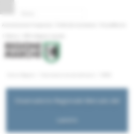
Pannello di gestione dei cookies
|
|
Amministrazione Trasparente
Profilo del committente
ProcediMarche
|
|
Rubrica
URP: la Regione risponde
/
/
Entra in Regione
Osservatorio mercato del lavoro
NEWS
Osservatorio Regionale Mercato del
Lavoro