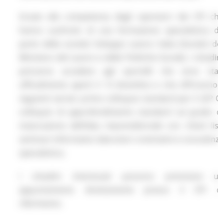
Grazie alla competenza degli operatori dei CPI c
hanno usufruito di una formazione specialistica 
parte della società Sviluppo Lavoro Italia (Società d
Ministero del Lavoro e delle Politiche Sociali), i cittadi
potranno accedere agli sportelli che sono sta
ufficialmente aperti il 13 dicembre e che offriranno
seguenti servizi: primo colloquio standard per il LEP 
colloquio di approfondimento standard sul grado 
maturazione dell’idea imprenditoriale con check lis
seminari informativi; laboratori orientativi e consulen
specialistica.
I cittadini interessati possono prenotare 
appuntamento direttamente presso il CPI 
riferimento.