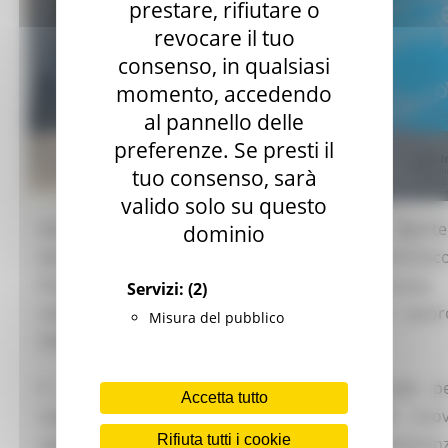
prestare, rifiutare o
revocare il tuo
consenso, in qualsiasi
momento, accedendo
al pannello delle
preferenze. Se presti il
tuo consenso, sarà
valido solo su questo
Sono stati aperti e già operativi gli Sportel
dominio
Autoimpiego presso i Centri per l’Impiego (CPI) di Asco
Piceno, Fermo, Urbino, Senigallia e Macerata.
Servizi:
(2)
renderlo noto è l'assessore regionale al Lavor
Misura del pubblico
Stefano Aguzzi.
Il servizio dedicato all’autoimpiego è pensato p
Accetta tutto
supportare i cittadini nella creazione di nuo
Rifiuta tutti i cookie
opportunità di lavoro autonomo, fornendo assisten