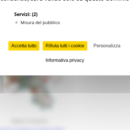
Servizi:
(2)
Misura del pubblico
Regione Liguria
nsulta la mappa a schermo intero
Accetta tutto
Rifiuta tutti i cookie
Personalizza
Informativa privacy
Regione Campania
nsulta la mappa a schermo intero