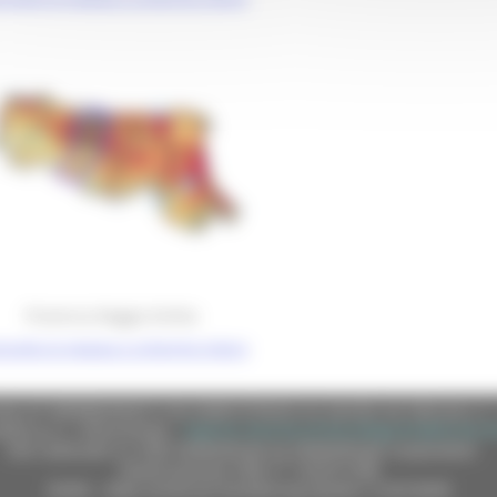
Provincia Reggio Emilia
nsulta la mappa a schermo intero
e (CF 80008630420 P.IVA 00481070423) via Gentile da Fabriano, 9 
ella p.e.c. istituzionale :
regione.marche.protocollogiunta@emarche
Sito realizzato su CMS DotNetNuke by DotNetNuke Corporation
Autorizzazione SIAE n° 1225/I/1298
DUNS - Data Universal Numbering System: 514216030