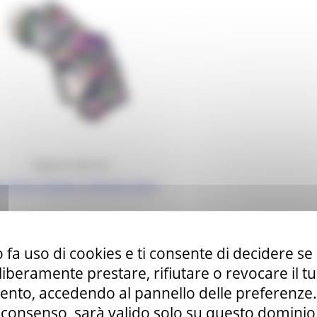
Regione Marche
nsulta la mappa a schermo intero
 fa uso di cookies e ti consente di decidere se 
i liberamente prestare, rifiutare o revocare il 
nto, accedendo al pannello delle preferenze. S
consenso, sarà valido solo su questo dominio