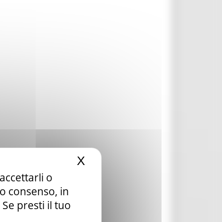
X
Nascondi il banner dei c
accettarli o
tuo consenso, in
e presti il tuo