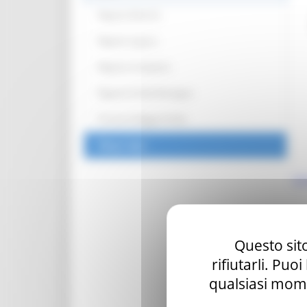
Regione Marche
Regione Liguria
Regione Campania
Regione Emilia Romagna
Provincia Reggio Emilia
Mappe Qgis
Co
Questo sito
rifiutarli. Puo
qualsiasi mome