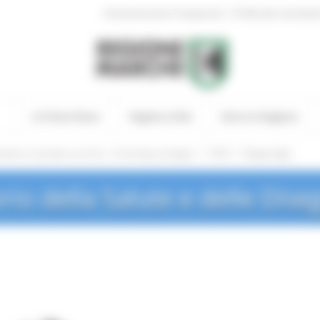
|
Amministrazione Trasparente
Profilo del committen
In Primo Piano
Regione Utile
Entra in Regione
/
/
anitario si prende cura di te - Screening oncologici
2018
Mappe Qgis
rio della Salute e delle Dise