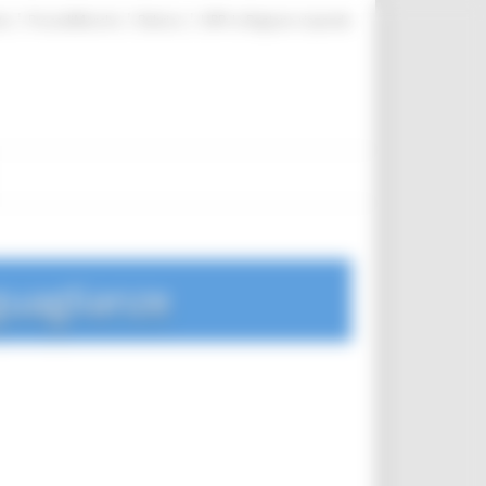
|
|
|
te
ProcediMarche
Rubrica
URP: la Regione risponde
guaglianze