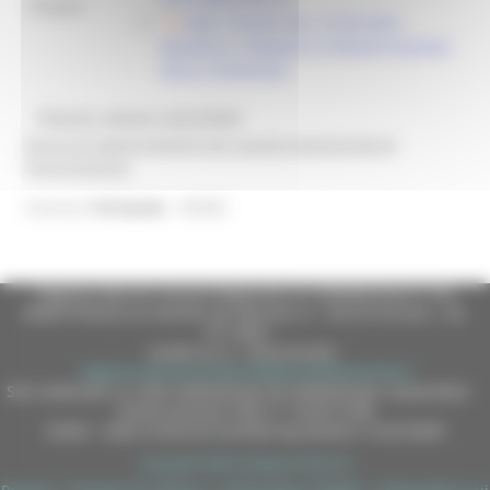
Allegati:
DDD 318/ASR DEL 27/05/2026 -
MODIFICA TERMINE DI PRESENTAZIONE
DELLE DOMANDE
@bandi_regione_marchebot
Ricevi gli aggiornamenti per questa opportunità di
finanziamento
26302
Inserisci
l'id bando
Regione Marche Giunta Regionale (CF 80008630420 P.IVA
00481070423) via Gentile da Fabriano, 9 - 60125 Ancona - tel.
071.8061
casella p.e.c. istituzionale :
regione.marche.protocollogiunta@emarche.it
Sito realizzato su CMS DotNetNuke by DotNetNuke Corporation
Autorizzazione SIAE n° 1225/I/1298
DUNS - Data Universal Numbering System: 514216030
Copyright 2026 by Regione Marche