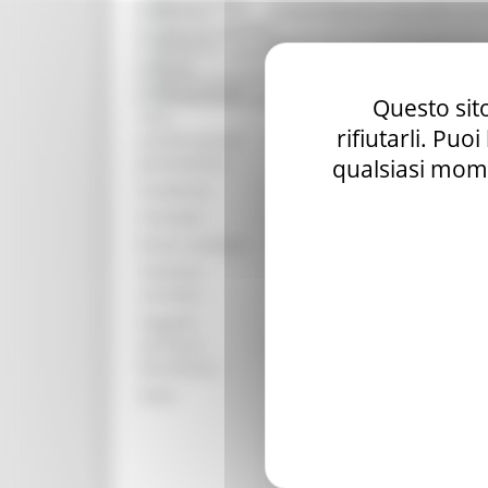
Bandi d'asta
Struttura:
DIPARTIMENTO SVILUPPO E
Gare di appalto
Procedura:
Bando per la concessione di c
Bandi di contributo
Data di
Amministrazione trasparente
lunedì 29 dicembre 2025
pubblicazione:
Prevenzione della corruzione
Questo sito
Data
rifiutarli. Puo
pubblicazione
##
graduatoria:
qualsiasi mome
Scadenza:
venerdì 15 maggio 2026
Contatto:
Sergio Urbinati
Email contatto:
sergio.urbinati@regione.marc
Telefono
071-8063596
contatto:
Soggetti
ammessi
Agricoltori singoli o associati
beneficiari:
Note:
DDD 1172/ASR DEL 29/1
BANDO SRA15 - ACA 15 
ALLEGATO 1 - RICHIES