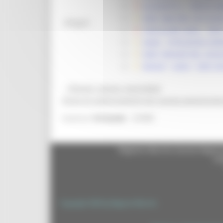
ALLEGATO 2 - SPECIE A
DGR 1860 DEL 23/12/20
Allegati:
CIRCOLARE AGEA – PROT.
AGEA - ISTRUZIONI OPER
DDD 189/ASR DEL 23/0
MASAF - AGEA - DDD 30
@bandi_regione_marchebot
Ricevi gli aggiornamenti per questa opportunità
22980
Inserisci
l'id bando
Regione Marche Giunta Regional
cas
Copyright 2026 by Regione Marche