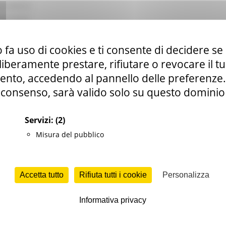
CONOMICO
ontributi
 fa uso di cookies e ti consente di decidere se 
i liberamente prestare, rifiutare o revocare il 
nto, accedendo al pannello delle preferenze. S
consenso, sarà valido solo su questo dominio
he.it
Servizi:
(2)
Misura del pubblico
Accetta tutto
Rifiuta tutti i cookie
Personalizza
2/2025
Informativa privacy
- AGRICOLTORI CUSTODI DELL'AGROBIODIVERSITÀ
TA SOPRALUOGO