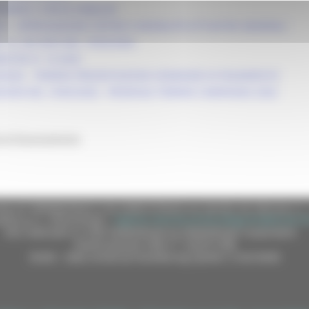
RBOREE E SPECIE ERBACEE
25 - APPROVAZIONE CRITERI E MODALITÀ ATTUATIVE GENERALI
 N. 0012953 DEL 13/02/2026
ATIVE N. 10.2026
3/2026 - TERMINI PRESENTAZIONE DOMANDE DI PAGAMENTO
3/ASR DEL 19/05/2026 - PROROGA TERMINI CAMPAGNA 2026
 di finanziamento
e (CF 80008630420 P.IVA 00481070423) via Gentile da Fabriano, 9 
ella p.e.c. istituzionale :
regione.marche.protocollogiunta@emarche
Sito realizzato su CMS DotNetNuke by DotNetNuke Corporation
Autorizzazione SIAE n° 1225/I/1298
DUNS - Data Universal Numbering System: 514216030