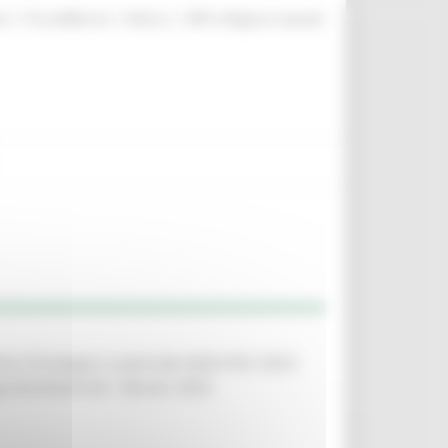
|
|
|
te
ProcediMarche
Rubrica
URP: la Regione risponde
no Strategico nazionale della PAC 2023-
grobiodiversità”. Bando 2026.