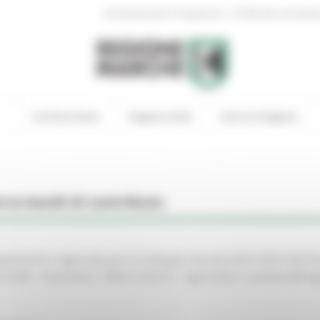
|
Amministrazione Trasparente
Profilo del committen
In Primo Piano
Regione Utile
Entra in Regione
rca bandi di contributo
lemento regionale per lo Sviluppo Rurale 2023-2027 del Pia
(CSR) - Intervento “SRA15 ACA15 - Agricoltori custodi dell'a