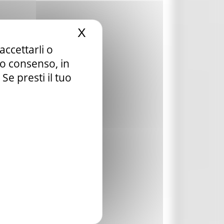
X
Nascondi il banner dei c
accettarli o
tuo consenso, in
e presti il tuo