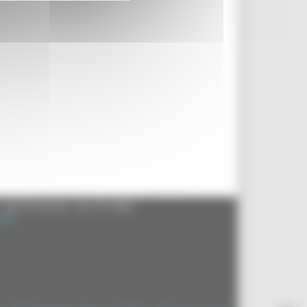
- 60125 Ancona - tel. 071.8061
.it