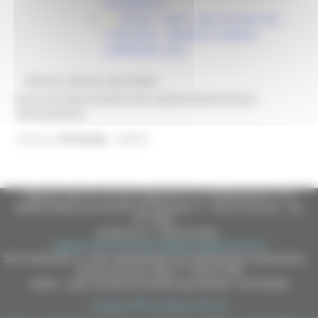
PAGAMENTO
MASAF - AGEA - DDD 303/ASR DEL
19/05/2026 - PROROGA TERMINI
CAMPAGNA 2026
@bandi_regione_marchebot
Ricevi gli aggiornamenti per questa opportunità di
finanziamento
22979
Inserisci
l'id bando
Regione Marche Giunta Regionale (CF 80008630420 P.IVA
00481070423) via Gentile da Fabriano, 9 - 60125 Ancona - tel.
071.8061
casella p.e.c. istituzionale :
regione.marche.protocollogiunta@emarche.it
Sito realizzato su CMS DotNetNuke by DotNetNuke Corporation
Autorizzazione SIAE n° 1225/I/1298
DUNS - Data Universal Numbering System: 514216030
Copyright 2026 by Regione Marche