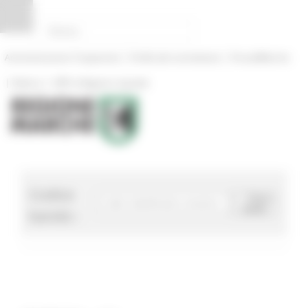
Pannello di gestione dei cookies
|
|
Amministrazione Trasparente
Profilo del committente
ProcediMarche
|
|
Rubrica
URP: la Regione risponde
Codice
Cerca
bando
bando :