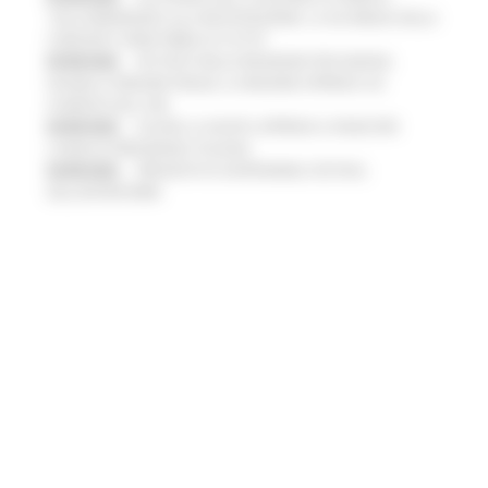
"DALL’EMERGENZA ALLA RICOSTRUZIONE. LA SICUREZZA DELLA
COMUNITA’ VIENE PRIMA DI TUTTO”
05/08/2026
PIÙ POSTI NELLE RESIDENZE PER ANZIANI,
DISABILI E PERSONE FRAGILI: LA REGIONE APPROVA UN
AUMENTO DEL 35%
04/08/2026
EUSAIR, LA GIUNTA APPROVA IL PIANO PER
L’ANNO DI PRESIDENZA ITALIANA
04/08/2026
PRESENTATO HAPPENNINO, FESTIVAL
DELL’ENTROTERRA