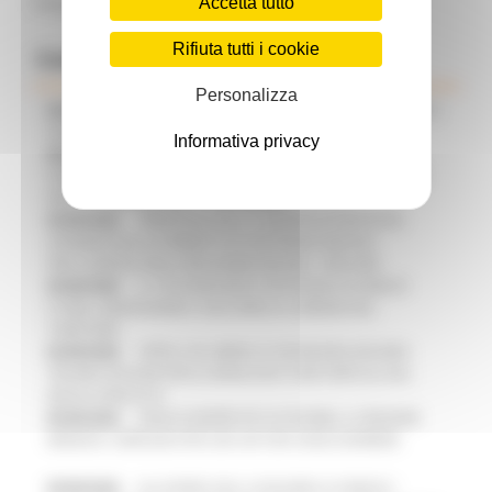
Allegato E - Presenze Turistiche 2022 (file xlxs)
Accetta tutto
Rifiuta tutti i cookie
Comunicati Stampa
Personalizza
06/08/2026
MARCHE SICURE, 1,2 MILIONI PER TECNOLOGIE E
VIDEOSORVEGLIANZA: APPROVATI I CRITERI DEL BANDO
Informativa privacy
06/08/2026
FONDO INVESTIMENTI E LIQUIDITÀ 2026:
PUBBLICATO IL BANDO DA OLTRE 11 MILIONI DI EURO PER LE
PMI, LE DOMANDE DAL 1° SETTEMBRE
05/08/2026
TRENITALIA, DAL 31 AGOSTO ATTIVA IN VIA
SPERIMENTALE LA FERMATA DI CIVITANOVA PER DUE
FRECCIAROSSA DELLA RELAZIONE MILANO – PESCARA
05/08/2026
IL 118 DI MACERATA FESTEGGIA 30 ANNI DI
STORIA, INNOVAZIONE E SOCCORSO AL SERVIZIO DEL
TERRITORIO
05/08/2026
CIPESS, VIA LIBERA AI 106 MILIONI, BUGARO:
“RISORSE DECISIVE PER LE INFRASTRUTTURE PORTUALI DEL
MEDIO ADRIATICO”
05/08/2026
PARCHI SEMPRE PIÙ ACCESSIBILI, LA REGIONE
RINNOVA L'IMPEGNO PER UNA NATURA SENZA BARRIERE
05/08/2026
ALLUVIONE 2022, ACQUAROLI AI SINDACI: