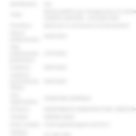
identificativo :
6888
Bando pubblico per l’assegnazione di contribu
Titolo:
mobilità sostenibile - Annualità 2024
Procedura:
Bandi per la concessione di finanziamenti
Data di
04/05/2023
pubblicazione:
Data
pubblicazione
27/07/2023
graduatoria:
Scadenza:
04/07/2023
Scadenza
presentazione
04/07/2023
offerte:
Area
SEGRETERIA GENERALE
organizzativa:
Struttura:
DIPARTIMENTO INFRASTRUTTURE, TERRITORI
Contatto:
SIMONA GALIE'
Email contatto:
simona.galie@regione.marche.it
Telefono
071.806.7469