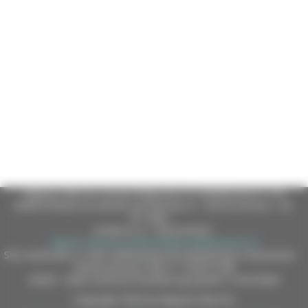
Regione Marche Giunta Regionale (CF 80008630420 P.IVA
00481070423) via Gentile da Fabriano, 9 - 60125 Ancona - tel.
071.8061
casella p.e.c. istituzionale :
regione.marche.protocollogiunta@emarche.it
Sito realizzato su CMS DotNetNuke by DotNetNuke Corporation
Autorizzazione SIAE n° 1225/I/1298
DUNS - Data Universal Numbering System: 514216030
Copyright 2026 by Regione Marche