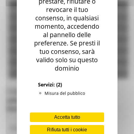
prestare, rifiutare o
Home
revocare il tuo
consenso, in qualsiasi
Normativa
momento, accedendo
Nomine e Designazioni
al pannello delle
In corso d'anno
preferenze. Se presti il
tuo consenso, sarà
Modulistica
valido solo su questo
Nominati
dominio
Dichiarazioni
Servizi:
(2)
Toggle navigation
MENU & Contatti
Misura del pubblico
Affari Istituzionali e Integrità
Elenchi nominati e designati 2018
Accetta tutto
Responsabile procedimento
Dott.ssa Roberta
Elenco Nominati 2018
Sturani Telefono 071 806 2447 Fax 071 806 2332
Rifiuta tutti i cookie
roberta.sturani@regione.marche.it