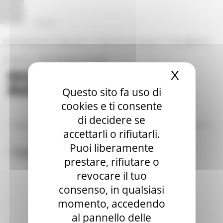
Vai al contenuto
Vai al piede
Vai al menu
Vai alla sezione Amministrazione Trasparente
Pannello di gestione dei cookies
|
|
Amministrazione Trasparente
Profilo del committente
ProcediMarche
|
|
Rubrica
URP: la Regione risponde
X
Nascond
Questo sito fa uso di
cookies e ti consente
di decidere se
/
/
Regione Utile
Agricoltura Sviluppo Rurale e Pesca
News ed eventi
accettarli o rifiutarli.
Puoi liberamente
Toggle navigation
MENU & Contatti
prestare, rifiutare o
revocare il tuo
consenso, in qualsiasi
momento, accedendo
al pannello delle