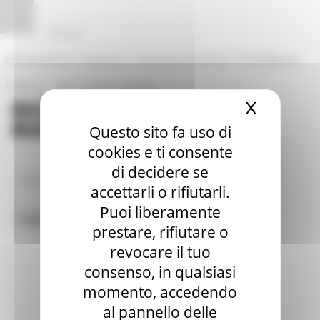
Vai al contenuto
Vai al piede
Vai al menu
Vai alla sezione Amministrazione Trasparente
Pannello di gestione dei cookies
|
|
Amministrazione Trasparente
Profilo del committente
ProcediMarche
|
|
Rubrica
URP: la Regione risponde
X
Nascond
Questo sito fa uso di
cookies e ti consente
di decidere se
/
News ed Eventi
Tag
accettarli o rifiutarli.
Puoi liberamente
Toggle navigation
MENU & Contatti
prestare, rifiutare o
revocare il tuo
consenso, in qualsiasi
momento, accedendo
al pannello delle