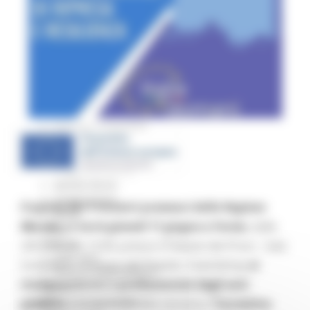
Missione 4
Missione 5
Missione 6
ZES
Eventi ZES
Ambiente
Cambiamenti climatici
REM
Sviluppo sostenibile
Attività Produttive
Artigianato
Artigianato bandi
Attività Ittiche
Cooperazione
Il quinto dei 5 incontri promossi dalla Regione
Storie
Marche, si terrà giovedì 11 giugno a Fermo
, dalle
Avvisi
Cultura
ore 9:30 alle 13:30, presso il Palazzo dei Priori - Sala
GTM 2021
Consiliare, in piazza del Popolo. Il workshop
si
Itinerari CulturaSmart
rivolge a tecnici e professionisti degli enti
SBM
Edilizia Lavori Pubblici
pubblici
ed è dedicato alla tematica
“Correttivo