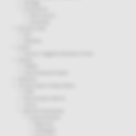
Sorteggi
Coronavirus
Piano vaccini
Screening
Servizio Civile
Enti
Volontari
Sisma
Annunci Soggetto Attuatore Sisma
Sociale
CRRDD
Invecchiamento Attivo
Statistica
Turismo Sport Tempo libero
ATIM
Pesca Acque Interne
Caccia
Marche Promozione
Comunicazione
Blog Tour
Campagne