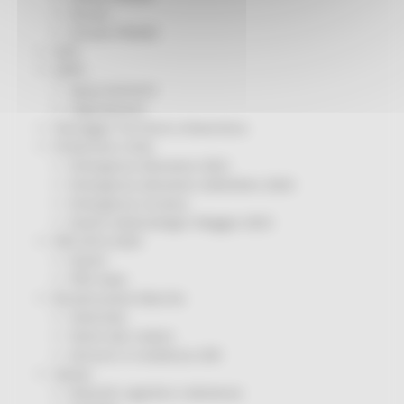
Servizi
Sociale PRIMM
ODS
ORPS
Appuntamenti
Segnalazioni
Paesaggio Territorio Urbanistica
Protezione Civile
Emergenza Alluvione 2022
Emergenza alluvione settembre 2024
Emergenza Ucraina
Eventi metereologici Maggio 2023
PSR 2014-2020
Eventi
PSR news
Ricostruzione Marche
Interviste
Storie dal cratere
Annunci in evidenza USR
Salute
Disturbi cognitivi e demenze