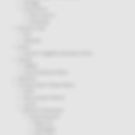
Sorteggi
Coronavirus
Piano vaccini
Screening
Servizio Civile
Enti
Volontari
Sisma
Annunci Soggetto Attuatore Sisma
Sociale
CRRDD
Invecchiamento Attivo
Statistica
Turismo Sport Tempo libero
ATIM
Pesca Acque Interne
Caccia
Marche Promozione
Comunicazione
Blog Tour
Campagne