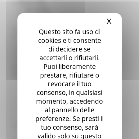
Elezioni 2020
Sala stampa
per Candidati
X
Nascond
Per operatori e Comuni
Energia
Questo sito fa uso di
Enti Locali e PA
cookies e ti consente
Marche sicure
di decidere se
Scuola della PA
Soggetto aggregatore
accettarli o rifiutarli.
SUAM
Puoi liberamente
EU Direct
prestare, rifiutare o
Europa ed Estero
Aiuti di stato
revocare il tuo
Cooperazione internazionale
consenso, in qualsiasi
Expo Dubai 2020
momento, accedendo
Progetto Gear Up!
Delegazione Bruxelles
al pannello delle
Eventi FESR FSE
preferenze. Se presti il
Fondi Europei
tuo consenso, sarà
Finanze
Tributi
valido solo su questo