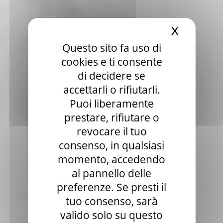
Sala stampa
per Candidati
X
Nascond
Per operatori e Comuni
Energia
Questo sito fa uso di
Enti Locali e PA
cookies e ti consente
Marche sicure
Scuola della PA
di decidere se
Soggetto aggregatore
accettarli o rifiutarli.
SUAM
Puoi liberamente
EU Direct
Europa ed Estero
prestare, rifiutare o
Aiuti di stato
revocare il tuo
Cooperazione internazionale
consenso, in qualsiasi
Expo Dubai 2020
Progetto Gear Up!
momento, accedendo
Delegazione Bruxelles
al pannello delle
Eventi FESR FSE
preferenze. Se presti il
Fondi Europei
Finanze
tuo consenso, sarà
Tributi
valido solo su questo
Garanzia Giovani