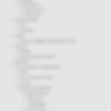
Coronavirus
Piano vaccini
Screening
Servizio Civile
Enti
Volontari
Sisma
Annunci Soggetto Attuatore Sisma
Sociale
CRRDD
Invecchiamento Attivo
Statistica
Turismo Sport Tempo libero
ATIM
Pesca Acque Interne
Caccia
Marche Promozione
Comunicazione
Blog Tour
Campagne
Press Tour