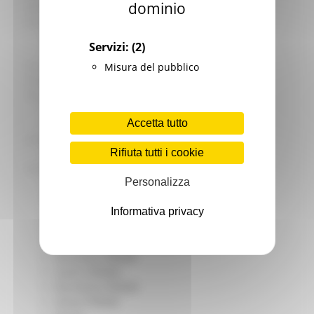
dominio
Giovani
Infrastrutture e Trasporti
Infrastrutture
Servizi:
(2)
Trasporti
Istruzione Formazione e Diritto allo studio
Misura del pubblico
l8perilfuturo
Lavoro Formazione professionale
Attività Eures
Accetta tutto
Centri Impiego
Marchigiani nel mondo
Rifiuta tutti i cookie
Racconti
Migranti Marche
Personalizza
Bandi PRIMM
Casa
Informativa privacy
Come fare per
Cultura PRIMM
Formazione professionale PRIMM
Istruzione PRIMM
Lavoro PRIMM
Normativa PRIMM
Salute PRIMM