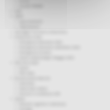
Servizi
Sociale PRIMM
ODS
ORPS
Appuntamenti
Segnalazioni
Paesaggio Territorio Urbanistica
Protezione Civile
Emergenza Alluvione 2022
Emergenza alluvione settembre 2024
Emergenza Ucraina
Eventi metereologici Maggio 2023
PSR 2014-2020
Eventi
PSR news
Ricostruzione Marche
Interviste
Storie dal cratere
Annunci in evidenza USR
Salute
Disturbi cognitivi e demenze
Sorteggi