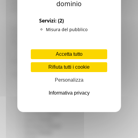
dominio
Giovani
Infrastrutture e Trasporti
Infrastrutture
Servizi:
(2)
Trasporti
Istruzione Formazione e Diritto allo studio
Misura del pubblico
l8perilfuturo
Lavoro Formazione professionale
Attività Eures
Accetta tutto
Centri Impiego
Marchigiani nel mondo
Rifiuta tutti i cookie
Racconti
Migranti Marche
Personalizza
Bandi PRIMM
Casa
Informativa privacy
Come fare per
Cultura PRIMM
Formazione professionale PRIMM
Istruzione PRIMM
Lavoro PRIMM
Normativa PRIMM
Salute PRIMM