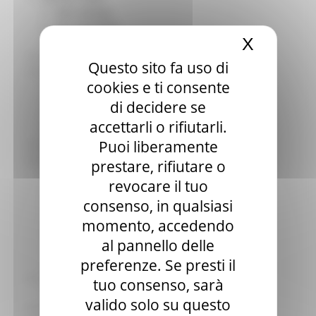
Sala stampa
per Candidati
X
Nascond
Per operatori e Comuni
Energia
Questo sito fa uso di
Enti Locali e PA
cookies e ti consente
Marche sicure
Scuola della PA
di decidere se
Soggetto aggregatore
accettarli o rifiutarli.
SUAM
Puoi liberamente
EU Direct
Europa ed Estero
prestare, rifiutare o
Aiuti di stato
revocare il tuo
Cooperazione internazionale
consenso, in qualsiasi
Expo Dubai 2020
Progetto Gear Up!
momento, accedendo
Delegazione Bruxelles
al pannello delle
Eventi FESR FSE
preferenze. Se presti il
Fondi Europei
Finanze
tuo consenso, sarà
Tributi
valido solo su questo
Garanzia Giovani