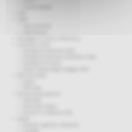
Servizi
Sociale PRIMM
ODS
ORPS
Appuntamenti
Segnalazioni
Paesaggio Territorio Urbanistica
Protezione Civile
Emergenza Alluvione 2022
Emergenza alluvione settembre 2024
Emergenza Ucraina
Eventi metereologici Maggio 2023
PSR 2014-2020
Eventi
PSR news
Ricostruzione Marche
Interviste
Storie dal cratere
Annunci in evidenza USR
Salute
Disturbi cognitivi e demenze
Sorteggi