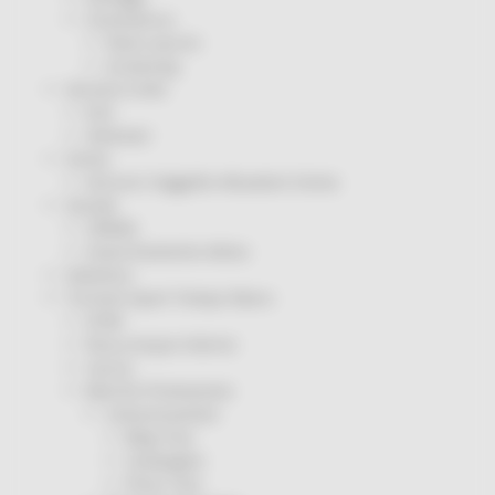
Coronavirus
Piano vaccini
Screening
Servizio Civile
Enti
Volontari
Sisma
Annunci Soggetto Attuatore Sisma
Sociale
CRRDD
Invecchiamento Attivo
Statistica
Turismo Sport Tempo libero
ATIM
Pesca Acque Interne
Caccia
Marche Promozione
Comunicazione
Blog Tour
Campagne
Press Tour