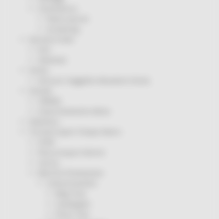
Coronavirus
Piano vaccini
Screening
Servizio Civile
Enti
Volontari
Sisma
Annunci Soggetto Attuatore Sisma
Sociale
CRRDD
Invecchiamento Attivo
Statistica
Turismo Sport Tempo libero
ATIM
Pesca Acque Interne
Caccia
Marche Promozione
Comunicazione
Blog Tour
Campagne
Press Tour