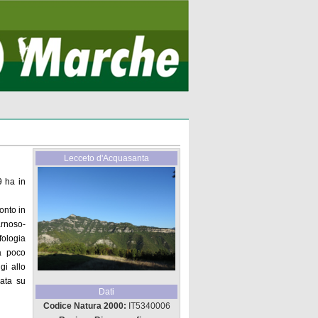
Lecceto d'Acquasanta
9 ha in
onto in
rnoso-
ologia
ea poco
gi allo
pata su
Dati
Codice Natura 2000:
IT5340006