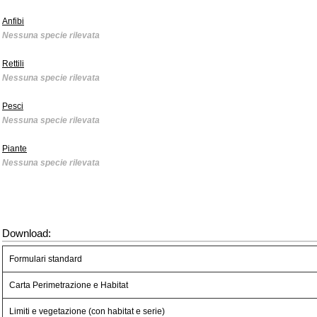
Anfibi
Nessuna specie rilevata
Rettili
Nessuna specie rilevata
Pesci
Nessuna specie rilevata
Piante
Nessuna specie rilevata
Download:
Formulari standard
Carta Perimetrazione e Habitat
Limiti e vegetazione (con habitat e serie)