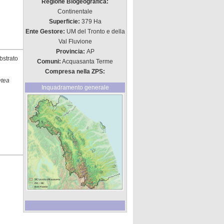
Regione Biogeografica:
Continentale
Superficie:
379 Ha
Ente Gestore:
UM del Tronto e della
Val Fluvione
Provincia:
AP
bstrato
Comuni:
Acquasanta Terme
Compresa nella ZPS:
etea
Inquadramento generale