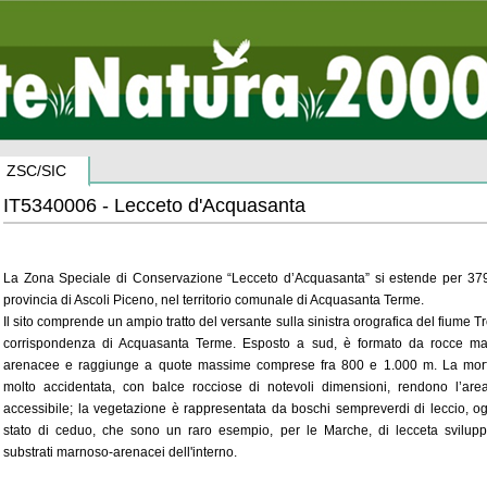
ZSC/SIC
IT5340006 - Lecceto d'Acquasanta
La Zona Speciale di Conservazione “Lecceto d’Acquasanta” si estende per 37
provincia di Ascoli Piceno, nel territorio comunale di Acquasanta Terme.
Il sito comprende un ampio tratto del versante sulla sinistra orografica del fiume Tr
corrispondenza di Acquasanta Terme. Esposto a sud, è formato da rocce ma
arenacee e raggiunge a quote massime comprese fra 800 e 1.000 m. La morf
molto accidentata, con balce rocciose di notevoli dimensioni, rendono l’ar
accessibile; la vegetazione è rappresentata da boschi sempreverdi di leccio, og
stato di ceduo, che sono un raro esempio, per le Marche, di lecceta svilup
substrati marnoso-arenacei dell'interno.