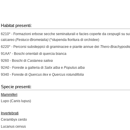
Habitat presenti:
6210* - Formazioni erbose secche seminaturali e facies coperte da cespugli su su
calcareo
(Festuco-Brometalia)
(*stupenda fioritura di orchidee)
6220* - Percorsi substeppici di graminacee e piante annue dei
Thero-Brachypodi
91AA* - Boschi orientali di quercia bianca
9260 - Boschi di
Castanea sativa
92A0 - Foreste a galleria di
Salix alba
e
Populus alba
9340 - Foreste di
Quercus ilex
e
Quercus rotundifolia
Specie presenti:
Mammiferi
Lupo (Canis lupus)
Invertebrati
Cerambyx cerdo
Lucanus cervus