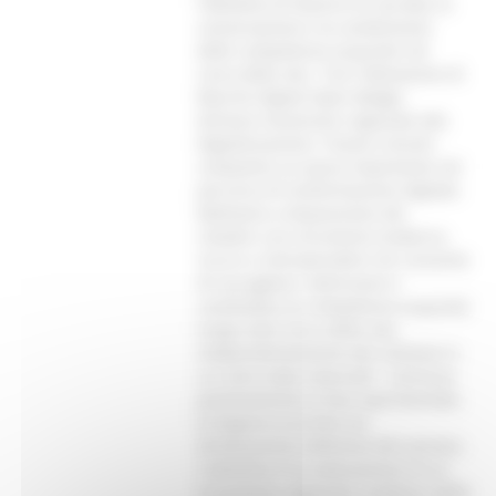
l'obiettivo di favorire la raccolta, la
conservazione e la condivisione
delle competenze acquisite nel
corso della vita. “Con l'attivazione di
Marche Digital Open Badge -
dichiara l’assessore regionale alla
Digitalizzazione, Tiziano Consoli -
compiamo un passo importante nel
percorso di trasformazione digitale.
Mettiamo a disposizione dei
cittadini uno strumento moderno,
sicuro e interoperabile che consente
di raccogliere, valorizzare e
condividere le competenze acquisite
lungo tutto l'arco della vita,
indipendentemente dal contesto in
cui sono state maturate”. Conclusa
positivamente la fase sperimentale,
la Regione procede ora
all'attivazione definitiva del servizio.
L'obiettivo è la realizzazione di un
ecosistema regionale condiviso delle