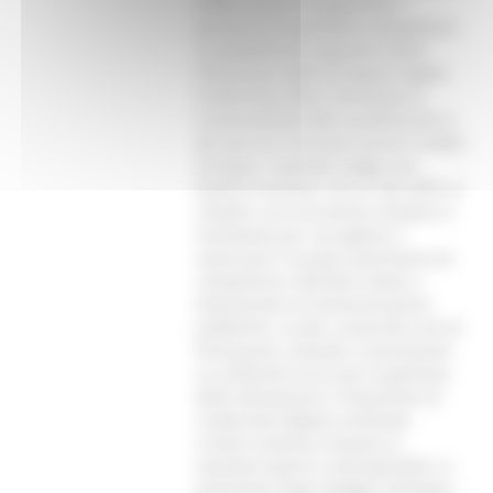
modo sicuro e trasparente il
possesso di specifiche competenze.
La piattaforma supporta inoltre
l'emissione delle European Digital
Credentials (EDC), favorendo la
riconoscibilità delle qualificazioni e
dei percorsi formativi anche a livello
europeo. Il portale svolge una
duplice funzione. Da un lato offre ai
cittadini uno strumento semplice e
immediato per raccogliere e
valorizzare il proprio patrimonio di
competenze; dall'altro mette a
disposizione di amministrazioni
pubbliche, scuole, università, enti di
formazione, aziende e associazioni
un ambiente unico per la gestione
delle attestazioni e l'emissione di
credenziali digitali certificate.
L'intero sistema è basato su
standard aperti e interoperabili, in
particolare Open Badges Standard