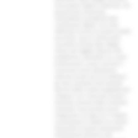
ed European Digital Credentials, che
garantiscono autenticità,
verificabilità e portabilità delle
certificazioni digitali. Una volta
effettuato l'accesso al proprio profilo
personale, ciascun utente potrà
consultare tutti gli Open Badge
emessi dai soggetti aderenti alla
piattaforma, condividerli sui canali
professionali e social, scaricarli e
conservare anche attestazioni
ottenute da altri enti che adottano
gli stessi standard internazionali.
Marche DOB è inoltre progettato per
integrarsi con il Fascicolo sociale e
lavorativo, previsto dalla normativa
nazionale. Sono previste anche
integrazioni con App IO e IT-Wallet,
consentendo ai cittadini di rendere
disponibili le proprie attestazioni
direttamente all'interno del