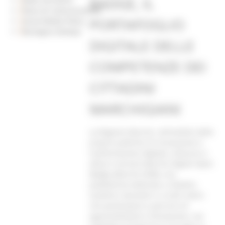
BADGE, IL
Piano di Comunicazione
PORTAFOGLIO
Social Media Policy
Rassegna Stampa
DIGITALE DELLE
COMPETENZE DEI
CITTADINI
MARCHIGIANI
La Regione Marche, nell'ambito delle
proprie politiche di innovazione e
trasformazione digitale, istituisce e
attiva il servizio Marche Digital Open
Badge (Marche DOB), una
piattaforma dedicata a cittadini,
studenti, lavoratori e a tutti coloro
che partecipano a percorsi di
apprendimento e formazione, con