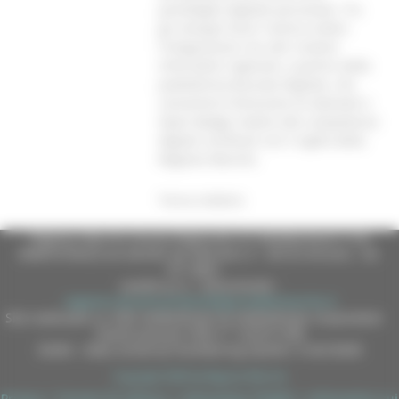
portafoglio digitale personale. Tra
gli sviluppi futuri rientra inoltre
l'integrazione con altri sistemi
informativi regionali, a partire dalla
piattaforma Bussola Digitale, che
consentirà l'emissione di attestati e
Open Badge relativi alle competenze
digitali certificati con il sigillo della
Regione Marche.
Torna indietro
Regione Marche Giunta Regionale (CF 80008630420 P.IVA
00481070423) via Gentile da Fabriano, 9 - 60125 Ancona - tel.
071.8061
casella p.e.c. istituzionale :
regione.marche.protocollogiunta@emarche.it
Sito realizzato su CMS DotNetNuke by DotNetNuke Corporation
Autorizzazione SIAE n° 1225/I/1298
DUNS - Data Universal Numbering System: 514216030
Copyright 2026 by Regione Marche
Privacy
|
Termini Di Utilizzo
|
Informativa TEAMS
|
Informativa sui