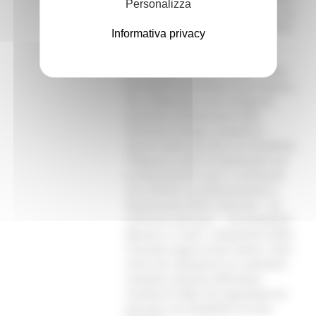
Personalizza
del settore, favorendo il dialogo con
le istituzioni e la condivisione delle
Informativa privacy
esigenze che emergono dal
territorio. Alla riunione hanno
partecipato i rappresentanti delle
principali associazioni marchigiane,
che collaborano con la Regione
portando all’attenzione delle
istituzioni bisogni, proposte e
istanze delle persone con disabilità.
“Ringrazio tutte le associazioni per
la disponibilità e per il contributo
che mettono quotidianamente a
disposizione della comunità – ha
concluso Calcinaro –. Al presidente
Mariani e a tutti i componenti della
Consulta auguro buon lavoro. Sono
certo che, attraverso un confronto
costante, potremo affrontare
insieme le sfide che riguardano le
persone con disabilità e le loro