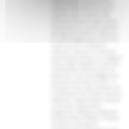
logisticamente possibile nei vari
ospedali, l’attivazione di unità di
supporto al pre-ricovero e alle
dimissioni, strutture organizzative
temporanee che aiutano a gestire i
passaggi dei pazienti in ingresso e
in uscita, alleggerendo il carico sul
Pronto soccorso. L’obiettivo è
rafforzare i percorsi di continuità
assistenziale attraverso un maggiore
utilizzo degli Ospedali di Comunità,
contribuendo a liberare posti nei
reparti per acuti e ad alleggerire la
pressione sui Pronto soccorso. Le
indicazioni sono state condivise con
i professionisti del sistema sanitario
regionale e rappresentano l’avvio di
un processo organizzativo
progressivo. All’Agenzia Regionale
Sanitaria (ARS) è affidato il compito
di istituire un gruppo di