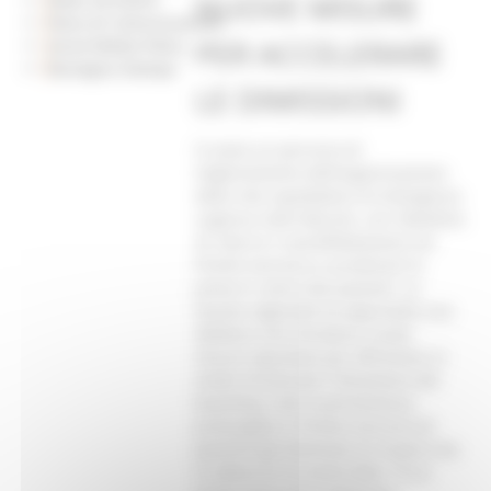
NUOVE MISURE
Piano di Comunicazione
PER ACCELERARE
Social Media Policy
Rassegna Stampa
LE DIMISSIONI
Si avvia un percorso di
miglioramento dell’organizzazione
della rete ospedaliera di emergenza
urgenza nelle Marche, con l’obiettivo
di ridurre il sovraffollamento nei
Pronto soccorso e accelerare la
presa in carico dei pazienti. La
Giunta regionale ha approvato una
delibera che introduce nuove
misure operative per affrontare in
modo strutturale il fenomeno del
boarding, cioè la permanenza
prolungata in Pronto soccorso di
pazienti già destinati al ricovero ma
in attesa di un posto letto. “È un