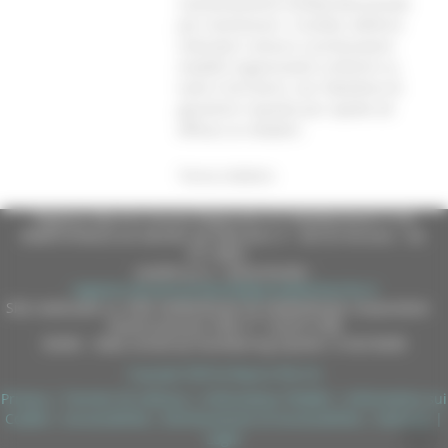
coordinamento multiprofessionale
per monitorare i risultati, definire
indicatori comuni e promuovere
modelli organizzativi uniformi su
tutto il territorio, con l’obiettivo di
garantire risposte più rapide ed
efficaci ai cittadini.
Torna indietro
Regione Marche Giunta Regionale (CF 80008630420 P.IVA
00481070423) via Gentile da Fabriano, 9 - 60125 Ancona - tel.
071.8061
casella p.e.c. istituzionale :
regione.marche.protocollogiunta@emarche.it
Sito realizzato su CMS DotNetNuke by DotNetNuke Corporation
Autorizzazione SIAE n° 1225/I/1298
DUNS - Data Universal Numbering System: 514216030
Copyright 2026 by Regione Marche
Privacy
|
Termini Di Utilizzo
|
Informativa TEAMS
|
Informativa sui
Cookie
|
Accessibilità
|
Dichiarazione di Accessibilità
|
Sitemap
|
Login