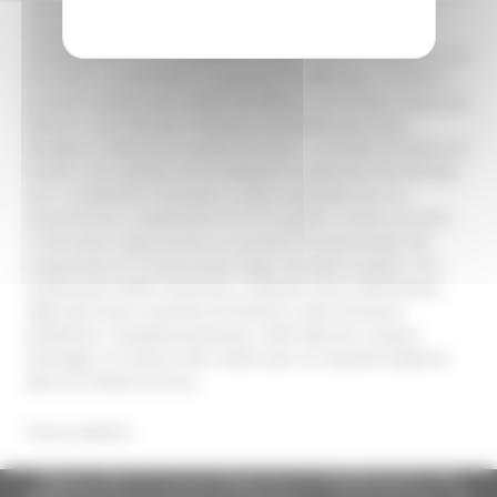
nostro impegno quotidiano, insieme al Commissario
straordinario Guido Castelli, a tutto il Governo, al
sottosegretario Lucia Albano e a tutti i tecnici impegnati sul
territorio, è continuare a superare le difficoltà e rendere i
processi sempre più rapidi ed efficaci e la ricostruzione più
fattiva e concreta per restituire normalità alle tante
famiglie e imprese di questi territori”. La nuova struttura di
Fiastra, che ospiterà sia la Stazione Carabinieri territoriale
che i Carabinieri Forestali, è stata realizzata con un
investimento complessivo di circa quattro milioni di euro.
L’intervento rappresenta un tassello fondamentale del
programma di ricostruzione degli immobili pubblici che
comprende edifici destinati a ospitare Forze dell’Ordine,
Vigili del Fuoco, Guardia di Finanza e altre funzioni
pubbliche. Complessivamente, nelle Marche, il piano
coinvolge 15 Comuni del cratere per un importo totale di
oltre 52 milioni di euro.
Torna indietro
Regione Marche Giunta Regionale (CF 80008630420 P.IVA