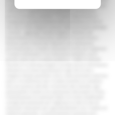
situazioni di rischio che, se trascurate, potrebbero evolvere
in patologie più complesse. È un’occasione importante per
rafforzare il rapporto con la comunità e promuovere
percorsi di salute condivisi”. “Il nostro Dipartimento è
impegnato quotidianamente nella promozione di stili di
vita sani e nella diagnosi precoce delle principali patologie
croniche - aggiunge Claudio Angelini, direttore del
Dipartimento di Prevenzione dell’AST di Ascoli Piceno -
Bastano pochi minuti per ottenere una valutazione
personalizzata e ricevere indicazioni mirate per migliorare
il proprio benessere. È un intervento semplice, ma di
grande valore per la salute pubblica”. COME SI SVOLGE
Durante lo screening vengono raccolte alcune informazioni
attraverso un breve questionario sugli stili di vita e
vengono rilevati parametri clinici come pressione arteriosa,
peso e circonferenza vita. È inoltre previsto un semplice
test con puntura del dito. Al termine del controllo, ogni
partecipante riceverà una valutazione del proprio rischio,
l’individuazione di eventuali fattori di rischio modificabili,
consigli personalizzati per migliorare lo stile di vita ed
eventuali indicazioni per approfondimenti con il medico di
medicina generale. La partecipazione è gratuita ed è