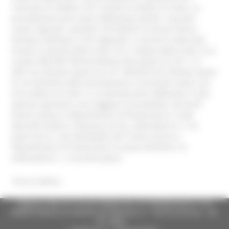
riservata ai cittadini che ricevono la lettera di invito. La
prenotazione può essere effettuata tramite i consueti
canali regionali: sportelli CUP dell’AST di Ascoli Piceno,
farmacie abilitate o CUP regionale. Il servizio è attivo dal
lunedì al venerdì dalle 8 alle 18 e il sabato dalle 8 alle 13 ai
numeri 800 098 798 da telefono fisso (tasto 4), 0721 177
9301 da cellulare (tasto 4) e 071 999 8010 da cellulare (tasto
4). Al momento della prenotazione è necessario avere con
sé la lettera di invito. Lo screening viene effettuato in due
sedi per garantire una maggiore accessibilità: ad Ascoli
Piceno, presso il Dipartimento di Prevenzione in viale
Marcello Federici, Palazzina ex GIL, ambulatorio n. 3 al
piano terra; a San Benedetto del Tronto, presso il
Dipartimento di Prevenzione in piazza Nardone 19,
ambulatorio n. 2 al primo piano.
Torna indietro
Regione Marche Giunta Regionale (CF 80008630420 P.IVA
00481070423) via Gentile da Fabriano, 9 - 60125 Ancona - tel.
071.8061