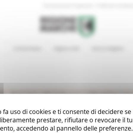
|
Amministrazione Trasparente
Profilo del committen
In Primo Piano
Regione Utile
Entra in Regione
IL NUOVO MODELLO ORGANIZZATI
ALL’OFFICINA TRASFUSIONALE E 
 fa uso di cookies e ti consente di decidere se 
i liberamente prestare, rifiutare o revocare il 
nto, accedendo al pannello delle preferenze. S
ia organizzativa l’Officina Trasfusionale e il Centro Regionale San