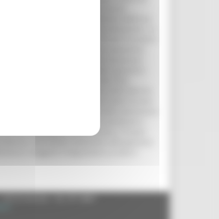
sionale (DIRMT) approvato dalla Giunta
ordinato e integrato. Il provvedimento definisce
e alla direzione del DIRMT la sua attuazione. Le
nzia Regionale Sanitaria, ciascuno per le proprie
onale regionale e diamo maggiore autonomia
 su scala marchigiana - dichiara l’assessore
 di programmare meglio le attività e garantire
isto dalla legge regionale n. 19 del 2022,
’Azienda Ospedaliero Universitaria delle Marche
Polo unico per la centralizzazione delle funzioni
ro unico regionale che si occupa della lavorazione
le Sangue che avrà il compito di coordinare e
tenzione alla qualità e alla sicurezza. Il nuovo
lle Marche, che restano autonome nella gestione
cienza e maggiore integrazione su tutto il
- 60125 Ancona - tel. 071.8061
.it