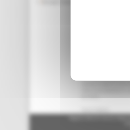
Rassegna Stampa
nuovo modello organizzat
regionale, che ridisegna 
le linee guida del nuovo 
attività di verifica e mo
competenze. “Con questo
funzionale alle strutture
regionale alla Sanità Pao
qualità, sicurezza e trasp
individua nel direttore d
saranno attive due strutt
produttive in medicina tr
del sangue raccolto e dei
controllare dal punto di v
sistema si basa su una re
interna ma lavorano in c
territorio.
Torna indietro
Regione Marche Giunta Regional
cas