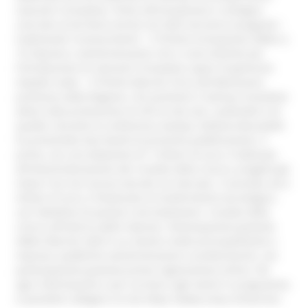
soluzioni innovative. Premi all’innovazione e sostegno
concreto al territorio Anche nel 2025 verranno assegnati i
tradizionali riconoscimenti: • il Premio Innovazione SMAU a
10 imprese e amministrazioni che si sono distinte per
l’introduzione di soluzioni innovative capaci di generare
impatto reale; • il Premio Marche Terra del Benessere,
promosso dalla Regione, che premierà 3 startup innovative
attive nella promozione di stili di vita sani, sostenibili e di
qualità. Durante la conferenza stampa, Stefania Bussoletti
ha presentato due bandi di prossima pubblicazione. Il
primo, con una dotazione di 7 milioni di euro, è dedicato
all’industrializzazione dei risultati della ricerca: progetti già
maturi ma non ancora lanciati sul mercato. Il secondo, da 4
milioni di euro, è finalizzato al trasferimento tecnologico,
con l’obiettivo di portare concretamente i risultati della
ricerca all’interno delle imprese. Partecipazione gratuita
SMAU Marche 2025 è un evento rivolto principalmente a
imprese, pubbliche amministrazioni e professionisti, con
partecipazione gratuita previa registrazione online. Per
ogni informazione e per iscriversi agli eventi in programma
è possibile collegarsi al sito https://www.smau.it/marche/.