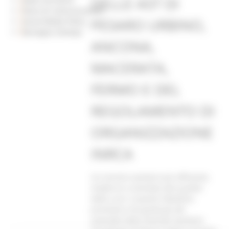
DELLE AST DI
Piano di Comunicazione
PESARO URBINO,
Social Media Policy
Rassegna Stampa
ANCONA,
MACERATA,
FERMO E DEL
REGOLAMENTO DI
ORGANIZZAZIONE
INRCA
Un servizio sanitario più efficiente,
moderno e orientato alla qualità
delle cure: è questo l’obiettivo
prioritario che guida gli atti
aziendali delle Aziende Sanitarie