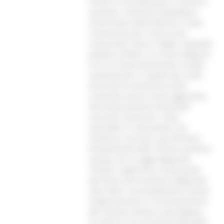
fronte di una domanda in continuo
aumento. L’Azienda Ospedaliero
Universitaria delle Marche è stata
riconosciuta per il terzo anno
consecutivo come il miglior ospedale
pubblico d’Italia, e la nostra Regione
è tra le cinque benchmark a livello
nazionale per il rispetto dei Livelli
Essenziali di Assistenza (LEA),
ricevendo anche risorse aggiuntive
dal Fondo Sanitario Nazionale”
conclude l’assessore. L’atto
aziendale è il documento che
sintetizza i principi e gli elementi
fondamentali della riforma sanitaria
avviata con la Legge Regionale
19/2022. Seguendo le linee guida
del Piano Socio-Sanitario Regionale
2023-2025, il provvedimento orienta
l’organizzazione e il funzionamento
del sistema sanitario marchigiano.
Si tratta di uno strumento flessibile