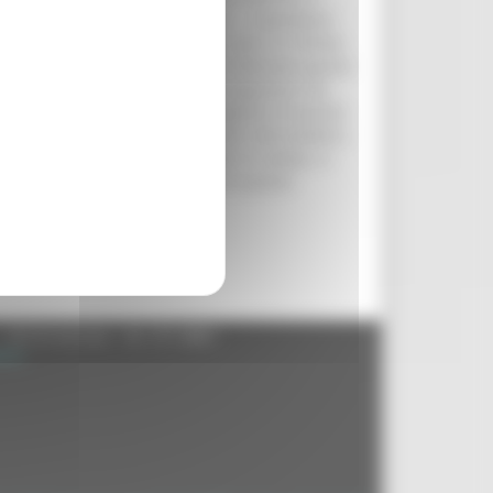
fazione – ha dichiarato Acquaroli - ci penalizza
quistare un prodotto autentico, ma ci si ritrova
colto con le realtà produttive per bloccare questo
roprio del marchio sia altre conseguenze che
 affermare che nella nostra regione c'è questa
 collaborazione tra le istituzioni: enti pubblici,
, che tutti insieme dobbiamo metter in campo. A
appresentano l’anima produttiva di questa
vero unici”.
- 60125 Ancona - tel. 071.8061
.it