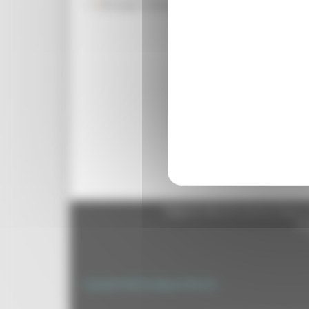
Rassegna Stampa
stata l’occasione per parl
moltissimo. E dalla contr
con un falso. È molto impo
fenomeno ed evitare sia 
possono generare economi
disponibilità tra le parti
associazioni di categoria
livello territoriale poss
regione. Difendere la man
Torna indietro
Regione Marche Giunta Regional
cas
Copyright 2026 by Regione Marche