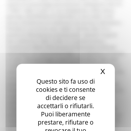
X
Nascond
Questo sito fa uso di
cookies e ti consente
di decidere se
accettarli o rifiutarli.
Puoi liberamente
prestare, rifiutare o
revocare il tuo