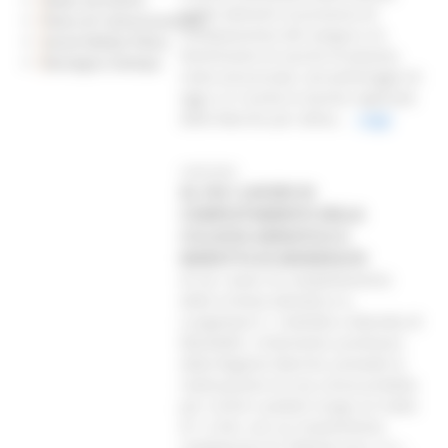
svolte attinenti al processo di
Piano di Comunicazione
scomposizione del sangue e la
Social Media Policy
dismissione di sacche di plasma,
Rassegna Stampa
come annunciato, nel pomeriggio di
oggi si è riunita la Giunta regionale
delle Marche per attiva...
Leggi
24/03/2026
AL VIA I LAVORI DI
COMPLETAMENTO DELLA
CICLOVIA ADRIATICA A
MAROTTA DI MONDOLFO
Al via i lavori di completamento
della Ciclovia Adriatica su
Lungomare C. Colombo a Marotta di
Mondolfo. L’intervento, promosso
dalla Regione Marche, prevede la
realizzazione di una corsia protetta
per ciclisti e pedoni lungo un tratto
di 1,2 km, con un investimento
complessivo di 750mila euro. Il n...