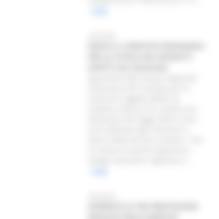
Leggi
24/03/2026
NASCE IL COMITATO REGIONALE
PER LA TUTELA DEI SOGGETTI
AFFETTI DA CELIACHIA
Approvata dalla Giunta regionale
l’istituzione del Comitato per la
tutela dei soggetti affetti da
malattia celiaca (CTC), dando così
attuazione alla legge dello scorso
anno dedicata agli interventi a
favore delle persone celiache. “Con
la nascita di questo organismo –
spiega l’assessore regionale a...
Leggi
24/03/2026
SUPERATE LE 700 PRESTAZIONI
EROGATE NELLE MARCHE