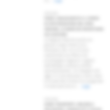
cic...
Leggi
20/03/2026
FANO: INAUGURATO IL CORSO
DI RISTORAZIONE DEL DON
ORIONE, LE MARCHE INVESTONO
SUI GIOVANI
La Regione Marche punta sui
giovani lungo l’intero arco
formativo, dai 14 ai 25 anni,
sostenendo una filiera che
accompagna ragazze e ragazzi
dall’obbligo scolastico all’alta
specializzazione. Un impegno che
oggi si è concretizzato a Fano, dove
la Scuola Don Orione ha inaugurato
il nuovo percorso tr...
Leggi
20/03/2026
GARA TRASPORTI, BALDELLI
INCONTRA I SINDACATI E AVVIA