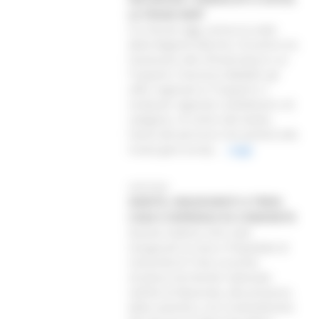
LA ‘ROAD MAP’
Si è tenuto oggi, presso la sede
della Regione Marche, l’incontro tra
l’assessore alle Infrastrutture e ai
Trasporti, Francesco Baldelli, gli
uffici regionali ai Trasporti e i
sindacati regionali confederali e di
categoria. Al centro del tavolo,
l’avvio del percorso che porterà alla
nuova gara europ...
Leggi
20/03/2026
SANITÀ, INAUGURATI A TREIA
CASA E OSPEDALE DI COMUNITÀ
Questa mattina sono stati
inaugurati la Casa e l’Ospedale di
Comunità di Treia, le prime
strutture territoriali realizzate
nell’Ast di Macerata, alla presenza
delle autorità e con la benedizione