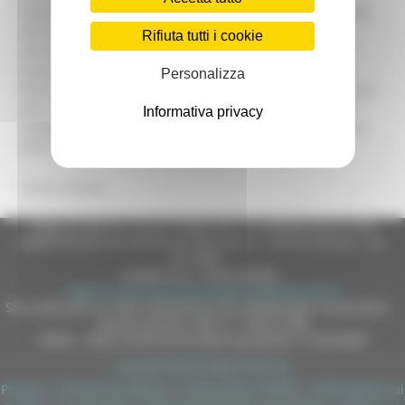
deliberazione approvata dalla giunta stabilisce che il 50%
dei fondi disponibili sarà impiegato per realizzare
Rifiuta tutti i cookie
infrastrutture (aree attrezzate di sosta e terminal per il
trasporto combinato), mentre l’altra metà delle risorse
Personalizza
finanziarie stanziate dalla legge regionale verrà finalizzata
alla creazione di una serie di altre funzioni connesse al
Informativa privacy
trasporto combinato (sistemi informatici, acquisizione di
beni strumentali, container, casse mobili,ecc.).
Torna indietro
Regione Marche Giunta Regionale (CF 80008630420 P.IVA
00481070423) via Gentile da Fabriano, 9 - 60125 Ancona - tel.
071.8061
casella p.e.c. istituzionale :
regione.marche.protocollogiunta@emarche.it
Sito realizzato su CMS DotNetNuke by DotNetNuke Corporation
Autorizzazione SIAE n° 1225/I/1298
DUNS - Data Universal Numbering System: 514216030
Copyright 2026 by Regione Marche
Privacy
|
Termini Di Utilizzo
|
Informativa TEAMS
|
Informativa sui