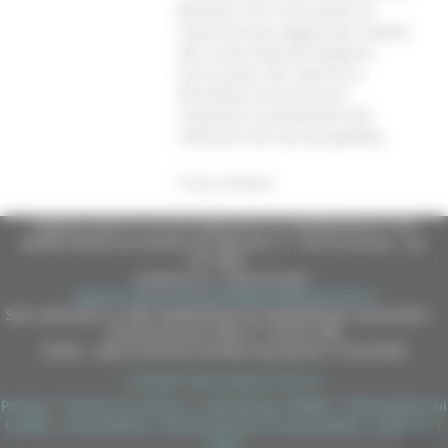
garantire che il personale sia
costantemente aggiornato rispetto
alle nuove sfide tecnologiche,
assicurando alle imprese la
flessibilità necessaria per
rispondere prontamente alle
evoluzioni del mercato globale.
Torna indietro
Regione Marche Giunta Regionale (CF 80008630420 P.IVA
00481070423) via Gentile da Fabriano, 9 - 60125 Ancona - tel.
071.8061
casella p.e.c. istituzionale :
regione.marche.protocollogiunta@emarche.it
Sito realizzato su CMS DotNetNuke by DotNetNuke Corporation
Autorizzazione SIAE n° 1225/I/1298
DUNS - Data Universal Numbering System: 514216030
Copyright 2026 by Regione Marche
Privacy
|
Termini Di Utilizzo
|
Informativa TEAMS
|
Informativa sui
Cookie
|
Accessibilità
|
Dichiarazione di Accessibilità
|
Sitemap
|
Login