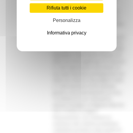
quali la digitalizzazione e la
Rifiuta tutti i cookie
transizione ecologica, offrendo al
contempo un supporto strategico
Personalizza
alle imprese, incluse quelle in stato
di crisi. L’impatto sul tessuto
Informativa privacy
economico locale è descritto da una
partecipazione che, nel biennio, ha
coinvolto 162 aziende e quasi 3.000
lavoratori. Il percorso è iniziato nel
2025 con 50 progetti per 97 imprese
e 1.447 dipendenti (1,95 milioni di
euro già liquidati), proseguendo nel
2026 con ulteriori 36 progetti rivolti
a 1.543 lavoratori di 65 aziende,
grazie a uno stanziamento di circa
1,6 milioni di euro. Attraverso
questa strategia, la Regione Marche
non si limita a erogare
finanziamenti, ma sostiene la
resilienza del sistema produttivo.
L'obiettivo primario resta quello di