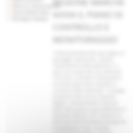
REGIONE MARCHE
Piano di Comunicazione
AVVIA IL PIANO DI
Social Media Policy
Rassegna Stampa
CONTROLLO E
MONITORAGGIO
“Il declassamento del lupo segna un
passaggio importante: cambia
l’impostazione della gestione e si
apre una nuova fase, più aderente
ai territori e fondata sull’equilibrio
tra tutela della fauna selvatica e
sicurezza delle comunità”. Lo spiega
l’assessore alla Caccia, Giacomo
Bugaro, commentando il decreto
dello Stato italiano, già pubblicato in
Gazzetta Ufficiale, che recepisce la
decisione del Parlamento Europeo di
riclassificare il lupo. “Questo