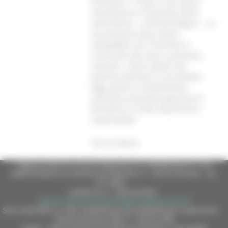
l’assessore. “Il lupo è una specie
straordinaria e di grande valore
naturalistico – conclude Bugaro -. La
sua presenza deve essere
compatibile con il territorio e
circoscritta alle aree a vocazione
naturale. I centri abitati non
possono diventare il suo habitat.
Oggi, grazie al cambiamento
normativo, possiamo governare il
fenomeno in modo equilibrato e
responsabile”.
Torna indietro
Regione Marche Giunta Regionale (CF 80008630420 P.IVA
00481070423) via Gentile da Fabriano, 9 - 60125 Ancona - tel.
071.8061
casella p.e.c. istituzionale :
regione.marche.protocollogiunta@emarche.it
Sito realizzato su CMS DotNetNuke by DotNetNuke Corporation
Autorizzazione SIAE n° 1225/I/1298