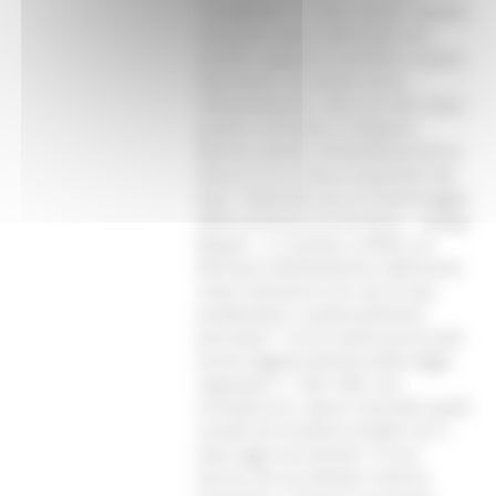
“confidente” ai centri abitati. Queste
situazioni vanno affrontate con
serietà, supporto scientifico e senza
allarmismi, ma anche senza
sottovalutazioni. Alla luce del nuovo
quadro normativo, la Regione
Marche avvierà immediatamente la
stesura di un Piano di gestione del
lupo. “Partiremo da un monitoraggio
della presenza sul territorio – spiega
Bugaro – e, insieme a ISPRA e al
Ministero dell’Ambiente, definiremo
come intervenire nei casi di lupi
problematici o potenzialmente
pericolosi”. Tra le novità annunciate
anche l’aggiornamento della legge
regionale n. 7 del 1995, che
includerà tra i danni risarcibili quelli
causati da incidenti stradali con il
lupo, oggi non previsti. “È una
lacuna che va colmata” osserva