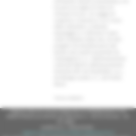
stimolante, dando la possibilità a chi
ha perso la voglia di vivere di
ritrovare la luce. Un viaggio di
scoperta e rinascita in cui si esce
dalla solitudine, si diventa
equipaggio e si affronta il mare
come metafora della vita. Gli altri
progetti che beneficeranno del
bando sono quelli presentati da
Campogiano s.r.l., dall’Associazione
culturale MALTE, dall’Associazione
Anomolo APS, da Studioidee s.a.s.,
da Mangia Locale s.r.l., da Promis
Music.
Torna indietro
Regione Marche Giunta Regionale (CF 80008630420 P.IVA
00481070423) via Gentile da Fabriano, 9 - 60125 Ancona - tel.
071.8061
casella p.e.c. istituzionale :
regione.marche.protocollogiunta@emarche.it