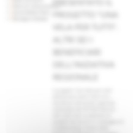
PRESENTATO IL
Piano di Comunicazione
PROGETTO “UNA
Social Media Policy
Rassegna Stampa
VELA PER TUTTI”.
ALTRI SEI I
BENEFICIARI
DELL’INIZIATIVA
REGIONALE
Il progetto “Una Vela per tutti”
dell’Ancona Yacht Club è tra i
beneficiari del bando regionale
nell’ambito del PR FESR Marche
2021/2027 per la selezione di
progetti da inserire in campagne di
crowdfunding a favore delle