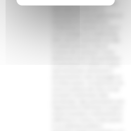
concederà un contributo del 50%
delle spese previste per la
realizzazione di tali progetti (con un
massimale di contributo di €
10.000,00 per impresa), nel caso in
cui la campagna di crowdfunding
delle imprese selezionate raccolga
le somme previste in fase di
richiesta del contributo. Il corso
dell’Ancona Yacht Club permetterà
ai partecipanti di mettersi in gioco,
sperimentandosi attivamente e
paritariamente come equipaggio di
un'imbarcazione. Un'esperienza che
unisce la potenza del mare con gli
strumenti trasformativi della
psicoterapia. Ogni partecipante avrà
l’opportunità di affrontare il proprio
vissuto traumatico, trasformando la
sofferenza in risorsa, e tutto questo
in un ambiente protetto e