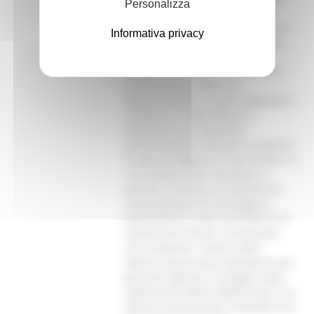
Personalizza
dei programmi e l'impiego delle
risorse disponibili, il presidente ha
Informativa privacy
dichiarato: "Per noi è una priorità.
Abbiamo sempre lavorato per
utilizzare al meglio questi fondi e
continueremo a farlo con
determinazione. Il nostro obiettivo è
investire in modo efficace e
tempestivo per sostenere
concretamente i territori e superare
lo stato di 'Regione in transizione' in
cui eravamo stati classificati in
passato. Puntiamo su politiche di
concertazione che coinvolgano
pienamente il nostro territorio e su
investimenti mirati, sia finanziari
che strutturali. Il futuro delle
Marche passa anche attraverso una
gestione attenta e strategica delle
opportunità offerte dall'Europa, e su
questo continueremo a lavorare con