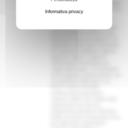
Castelraimondo.Anche il Giro d’Italia
Women 2025, in programma dal 6 al
Informativa privacy
13 luglio, vedrà due tappe
fondamentali svolgersi nelle
Marche. Venerdì 11 luglio, la corsa
rosa al femminile arriverà a Terre
Roveresche dopo una tappa di 144
chilometri e 2300 metri di dislivello,
con partenza da Bellaria. Il giorno
seguente, sabato 12 luglio, le
campionesse affronteranno la
“regina delle tappe”: 157 chilometri
da Fermignano a Monte Nerone, con
un dislivello di 3850 metri e un
finale in salita mozzafiato,
caratterizzato da pendenze
superiori all’8%.Il Giro d’Italia 2025
rappresenta non solo una
competizione sportiva di altissimo
livello, ma anche un’occasione unica
per valorizzare il patrimonio