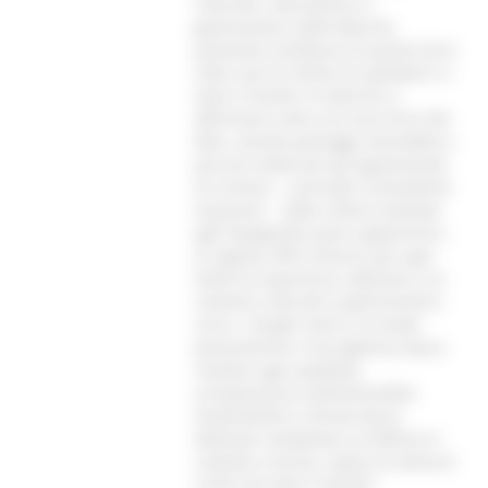
culturale, naturalistico e
gastronomico delle Marche,
portando la bellezza di queste terre
nelle case di milioni di spettatori in
tutto il mondo.“Le Marche si
affermano come una vera terra del
bike, unendo paesaggi mozzafiato e
percorsi ideali per gli appassionati
di ciclismo – conclude il presidente
Acquaroli -. Dalle colline ondulate
agli impegnativi passi appenninici,
la regione offre itinerari per ogni
livello di esperienza, abbinati a un
contesto culturale e gastronomico
unico. I borghi storici, le strade
panoramiche e l’accoglienza tipica
rendono ogni pedalata
un’esperienza indimenticabile.
Sostenibilità e infrastrutture
dedicate completano un’offerta in
costante crescita, capace di attrarre
ciclisti da tutto il mondo”.