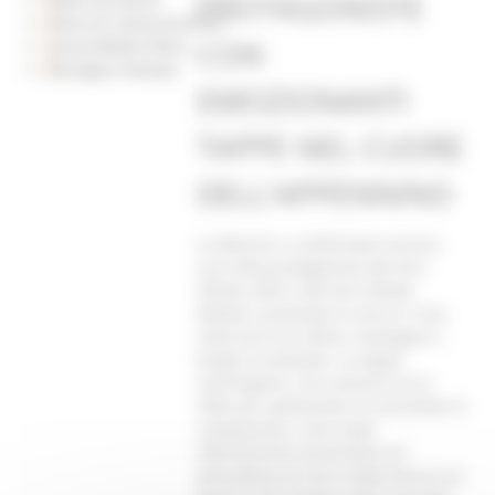
PROTAGONISTE
Piano di Comunicazione
CON
Social Media Policy
Rassegna Stampa
EMOZIONANTI
TAPPE NEL CUORE
DELL’APPENNINO
Le Marche si confermano ancora
una volta protagoniste del Giro
d’Italia 2025 e del Giro d’Italia
Women, portando la corsa in rosa
nelle terre di colline, montagne e
borghi incantevoli. Le tappe
marchigiane, che saranno tra le
sfide più spettacolari di entrambe le
competizioni, sono state
ufficialmente presentate ieri
all’Auditorium Parco della Musica di