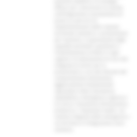
paziente diabetico, le strategie
efficaci per comunicare la salute),
sull’integrazione sociosanitaria (il
punto sui percorsi di
implementazione delle risposte
territoriali sanitarie e sociosanitarie
per l’autismo, il superamento degli
ospedali psichiatrici giudiziari e
l’individuazione di Rems in ogni
regione, la realizzazione di una rete
integrata di servizi per la
prevenzione e cura dei disturbi del
comportamento alimentare).
Aggiornamenti fondamentali
riguardano infine l’assistenza
ospedaliera, l’emergenza urgenza e
la ricerca; l’assistenza farmaceutica,
protesica e i dispositivi medici; sul
sistema integrato delle emergenze e
sul territorio e l’integrazione socio-
sanitaria.