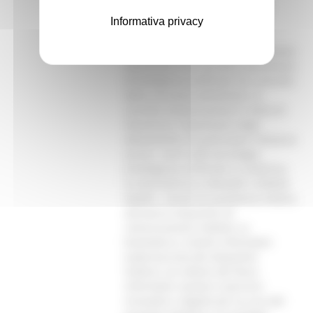
fragilità: dalla prevenzione alla
Informativa privacy
diagnosi e assistenza, i tumori
professionali, gli infortuni e le
malattie da lavoro); alla prevenzione
veterinaria e la sicurezza alimentare
(l’intelligenza artificiale nel controllo
della sicurezza alimentare, la
corretta comunicazione in tema di
Arbovirosi, il benessere degli
allevamenti). Di particolare rilevanza
anche i corsi sulle tecnologie
(intelligenza artificiale in medicina,
la telemedicina e Mhealth o Mobile
Health, i servizi di assistenza medica
attraverso dispositivi di
comunicazione mobile); su
biomedica e sistemi informativi
(cybersecurity dei dispositivi
medici); sul settore dei flussi
informativi sanitari (i percorsi
innovativi e digitali per la cura del