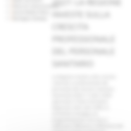
2027: LA REGIONE
Piano di Comunicazione
INVESTE SULLA
Social Media Policy
Rassegna Stampa
CRESCITA
PROFESSIONALE
DEL PERSONALE
SANITARIO
La Regione investe sulla crescita
culturale e professionale del
personale del Servizio Sanitario
Nazionale (SSN). E’ stato infatti
approvato il Piano Formativo
Regionale 2025-2027 (PFR), lo
strumento strategico di
programmazione che mira a
rafforzare l’efficacia e l’efficienza del