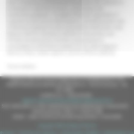
delle competenze professionali dei giovani del Comune VI
di Bamako in Mali.Per la linea 2, educazione alla
cittadinanza globale, i 7 progetti finanziati riguardano il
supporto di percorsi di educazione e sensibilizzazione alla
cittadinanza globale ed alla sostenibilità ambientale nella
Regione Marche attraverso attività di educazione non
formale ed educazione formale.La graduatoria è
consultabile al link Ricerca bandi sul sito della Regione
Marche (https://www.regione.marche.it/RicercaBandi).
Torna indietro
Regione Marche Giunta Regionale (CF 80008630420 P.IVA
00481070423) via Gentile da Fabriano, 9 - 60125 Ancona - tel.
071.8061
casella p.e.c. istituzionale :
regione.marche.protocollogiunta@emarche.it
Sito realizzato su CMS DotNetNuke by DotNetNuke Corporation
Autorizzazione SIAE n° 1225/I/1298
DUNS - Data Universal Numbering System: 514216030
Copyright 2026 by Regione Marche
Privacy
|
Termini Di Utilizzo
|
Informativa TEAMS
|
Informativa sui