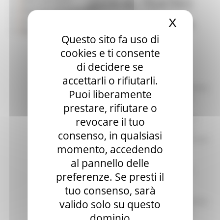
2024 AL TEATRO
Piano di Comunicazione
DELLA FORTUNA
Social Media Policy
X
Nascond
Rassegna Stampa
Questo sito fa uso di
DI FANO L’11
cookies e ti consente
DICEMBRE
di decidere se
accettarli o rifiutarli.
La Giornata delle Marche 2024 torna
Puoi liberamente
a celebrare l’identità e il talento
prestare, rifiutare o
marchigiano. Mercoledì 11
dicembre, alle ore 16.30, il Teatro
revocare il tuo
della Fortuna di Fano ospiterà la
consenso, in qualsiasi
cerimonia condotta da Alvin Crescini
momento, accedendo
e dedicata al tema “Le Marche
protagoniste”. Come noto,
al pannello delle
quest’anno il prestigioso Picchio
preferenze. Se presti il
d’Oro 2024 sarà assegnato a
tuo consenso, sarà
Benedetta Rossi, celebre food
blogger e icona della cucina italiana,
valido solo su questo
mentre il Premio del Presidente
dominio