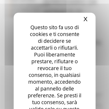
FERROVIARIO DA
Piano di Comunicazione
MONACO DI
Social Media Policy
Rassegna Stampa
X
Nascond
BAVIERA
Questo sito fa uso di
ARRIVERA' FINO
cookies e ti consente
di decidere se
AD ANCONA, CON
accettarli o rifiutarli.
FERMATE
Puoi liberamente
prestare, rifiutare o
INTERMEDIE A
revocare il tuo
PESARO E A
consenso, in qualsiasi
momento, accedendo
SENIGALLIA
al pannello delle
preferenze. Se presti il
Una nuova opportunità di trasporto
che unisce le Marche all’Europa. Il
tuo consenso, sarà
collegamento ferroviario da Monaco
valido solo su questo