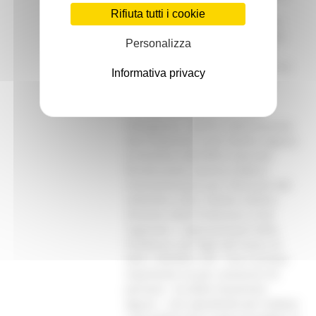
alla nostra comunità”. Il primo
Rifiuta tutti i cookie
momento istituzionale, nel quale
sono state affrontate le principali
Personalizza
criticità e si sono confrontate le
migliori soluzioni, si è svolto con la
Informativa privacy
partecipazione delle principali
autorità nazionali e regionali
coinvolte nella gestione delle
emergenze, a partire dall’assessore
alla Protezione Civile Stefano Aguzzi,
al direttore dell’Ufficio Speciale
Ricostruzione Gianluca Babini,
vicecommissario per l’alluvione del
settembre 2022, Stefano Stefoni,
direttore della Protezione Civile
regionale, i rappresentanti della
Prefettura, dei Vigili del Fuoco, di
ANCI, UNCEM e UPI. “Una riunione
importante sia per conoscersi di
persona - ha detto l’assessore
Aguzzi -, che soprattutto per trattare