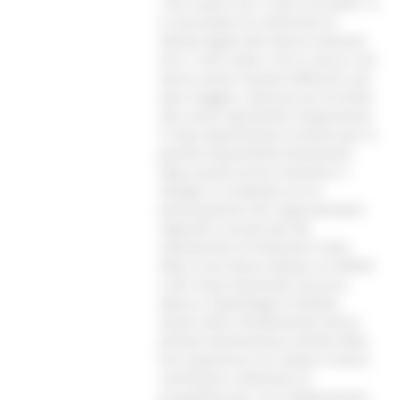
i vari eventi che si sono succeduti. Si
è concordato di uniformare le
attività legate alle diverse alluvioni
che ci sono state e che in alcuni casi
hanno avuto risposte differenti, per
dare maggior coerenza ed incisività
alla nostra operatività. Ringraziamo
il Capo Dipartimento Ciciliano per la
grande disponibilità dimostrata”.
Dopo questo primo momento, il
dialogo si è ampliato con la
partecipazione dei rappresentanti
regionali e provinciali del
volontariato di Protezione Civile,
della Croce Rossa Italiana, di ANPAS
e del Corpo Nazionale Soccorso
Alpino e Speleologico (CNSAS).
Questi attori fondamentali hanno
portato testimonianze dirette delle
loro esperienze sul campo e hanno
contribuito a delineare le
prospettive per una collaborazione