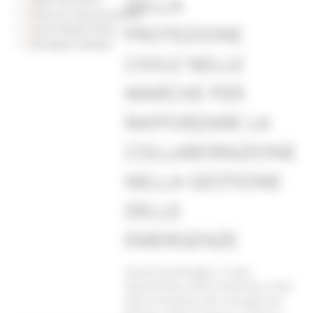
DELLA
Piano di Comunicazione
PROTEZIONE
Social Media Policy
Rassegna Stampa
CIVILE NELLE
MARCHE PER
RAFFORZARE LA
COLLABORAZIONE
NELLA GESTIONE
DELLE
EMERGENZE
Questo pomeriggio, il Capo
Dipartimento della Protezione Civile
della Presidenza del Consiglio dei