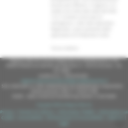
ancora più efficace. A seguire, si è
svolta una visita alla sede del NUE
112, il numero unico per le
emergenze, e alla Sala Operativa
Regionale, cuore pulsante delle
operazioni di Protezione Civile.
Torna indietro
Regione Marche Giunta Regionale (CF 80008630420 P.IVA
00481070423) via Gentile da Fabriano, 9 - 60125 Ancona - tel.
071.8061
casella p.e.c. istituzionale :
regione.marche.protocollogiunta@emarche.it
Sito realizzato su CMS DotNetNuke by DotNetNuke Corporation
Autorizzazione SIAE n° 1225/I/1298
DUNS - Data Universal Numbering System: 514216030
Copyright 2026 by Regione Marche
Privacy
|
Termini Di Utilizzo
|
Informativa TEAMS
|
Informativa sui
Cookie
|
Accessibilità
|
Dichiarazione di Accessibilità
|
Sitemap
|
Login