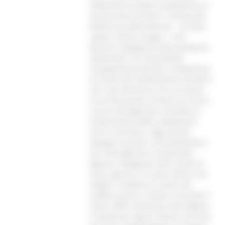
mettendo le proprie competenze al
servizio del territorio”.“L’Università
Politecnica delle Marche – ha fatto
sapere rettore Gregori - è da
decenni impegnata nelle tematiche
ambientali e di sostenibilità
sviluppando particolari competenze
sul tema del cambiamento climatico,
non solo attraverso corsi di laurea
ma anche grazie al lavoro di ricerca
e poi di divulgazione scientifica e
trasferimento delle competenze
verso il territorio. Oggi questo
impegno sociale si sta ampliando e
sta coinvolgendo in particolare
Agraria, impegnata nello studio di
nuovi approcci e nuove colture che
meglio si adattino al clima che
cambia, grazie a sistemi innovativi”.I
rettori delle Università marchigiane
e l’assessore Aguzzi hanno concluso