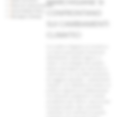
MARCHIGIANE SI
Piano di Comunicazione
CONFRONTANO
Social Media Policy
Rassegna Stampa
SUI CAMBIAMENTI
CLIMATICI
Si è svolto in Regione un incontro a
cui hanno partecipato l’assessore
all’Ambiente, Stefano Aguzzi, e i
rettori o loro delegati dei quattro
Atenei marchigiani per discutere e
confrontarsi su una delle tematiche
di maggiore attualità: i cambiamenti
climatici, con l’obiettivo di avviare un
proficuo rapporto di collaborazione
tra istituzioni pubbliche e mondo
accademico per offrire, ciascuno per
la propria parte, idee, strumenti,
contributi, nei confronti di questo