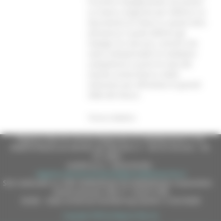
l’incontro impegnandosi ad avviare
un lavoro congiunto per definire un
documento di intesa su questi temi,
attraverso il quale definire gli
impegni di ciascuno, convinti che
siano indispensabili le molteplici
competenze e punti di vista del
mondo universitario e delle
istituzioni per affrontare le grandi
sfide del futuro.
Torna indietro
Regione Marche Giunta Regionale (CF 80008630420 P.IVA
00481070423) via Gentile da Fabriano, 9 - 60125 Ancona - tel.
071.8061
casella p.e.c. istituzionale :
regione.marche.protocollogiunta@emarche.it
Sito realizzato su CMS DotNetNuke by DotNetNuke Corporation
Autorizzazione SIAE n° 1225/I/1298
DUNS - Data Universal Numbering System: 514216030
Copyright 2026 by Regione Marche