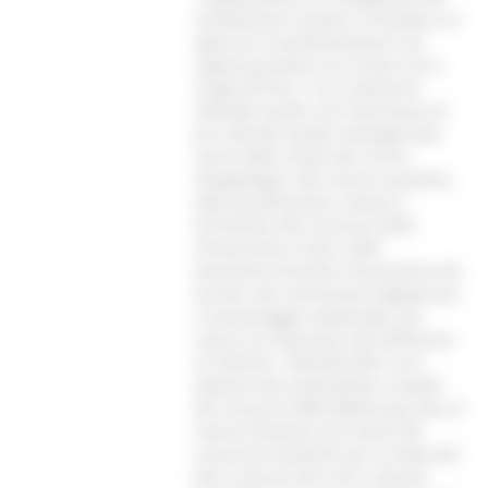
cambiamenti climatici richiedono un
approccio multidisciplinare che
sappia guardare sia a breve che a
lungo termine. Tra le attività di
UNICAM, quelle che interessano di
più l’attuale quadro emergenziale
vanno dallo studio del rischio
idrogeologico alle riserve acquifere,
dalla pianificazione urbana e
territoriale alla sicurezza delle
infrastrutture viarie, dalle
dinamiche forestali e faunistiche dei
territori alla sensoristica digitale per
il monitoraggio ambientale, dal
rilascio di inquinanti alla diffusione
di infezioni. UNICAM offre corsi
dedicati alla sostenibilità, è leader
del consorzio REDI (REducing risks of
natural DIsaster) ed è parte del
consorzio KreativEU per la tutela dei
beni culturali dai rischi naturali,