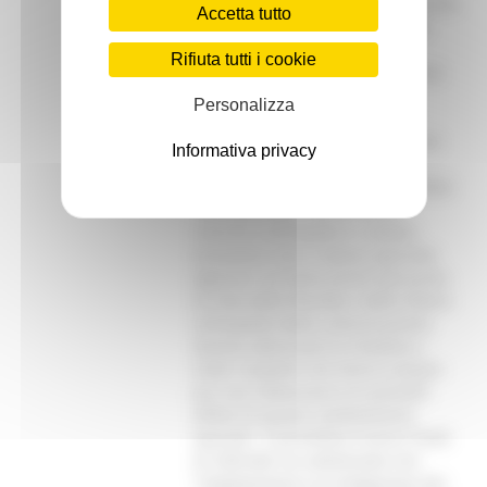
partire dal 1850. Oggi siamo partner
Accetta tutto
dell’Institute for Climate Change
Solutions ed esiste già una
Rifiuta tutti i cookie
convenzione tra Istituto e Regione
Marche”.Il rettore Mc Court,
Personalizza
dell’Università di Macerata, ha
spiegato come anche i settori non
Informativa privacy
scientifici rivolgano la loro
attenzione alle tematiche del clima:
“Non parliamo solo di studi e
ricerche sull’impatto in ambito
economico ma si stanno aprendo
approcci sul tema anche dal punto
di vista della filosofia e delle lettere
sull’aspetto della comunicazione.
Questa attenzione la chiedono i
nostri studenti che hanno sempre
più viva l’attenzione sui possibili
effetti di questo cambiamento
epocale”. Il prorettore vicario Tondi
di UNICAM, ha sottolineato che
“l’adattamento e la mitigazione dei