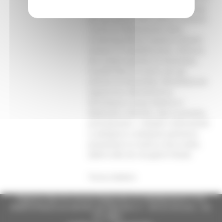
gennaio si completerà lo screening
per gli abitanti dei comuni montani.
I punti di effettuazione dello
screening diffuso saranno allestiti,
sempre in modalità drive, nell’area
del campo sportivo di Amandola,
località Pian di Contro, per gli
abitanti di Amandola, Montefalcone
Appennino, Montefortino,
Montelparo, Santa Vittoria in
Matenano, Smerillo. Non è prevista
prenotazione: i cittadini intenzionati
a sottoporsi a tampone potranno
presentarsi in orario a loro scelta,
dalle 8 alle 20, nei giorni fissati.
Torna indietro
Regione Marche Giunta Regionale (CF 80008630420 P.IVA
00481070423) via Gentile da Fabriano, 9 - 60125 Ancona - tel.
071.8061