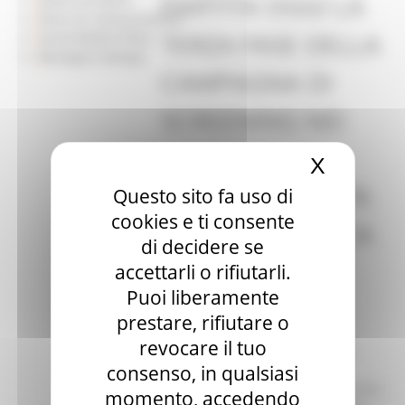
PARTITA OGGI LA
Piano di Comunicazione
TERZA FASE DELLA
Social Media Policy
Rassegna Stampa
CAMPAGNA DI
SCREENING NEI
COMUNI
X
Nascond
DELL'AREA VASTA
Questo sito fa uso di
cookies e ti consente
4. DALL'11 TOCCA
di decidere se
ALL'AREA
accettarli o rifiutarli.
Puoi liberamente
MONTANA
prestare, rifiutare o
revocare il tuo
Ha preso il via oggi la terza fase
consenso, in qualsiasi
della campagna di screening
nell'Area vasta 4 che proseguirà fino
momento, accedendo